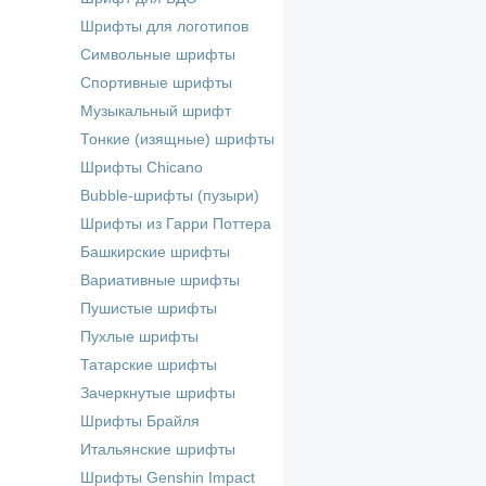
Шрифты для логотипов
Символьные шрифты
Спортивные шрифты
Музыкальный шрифт
Тонкие (изящные) шрифты
Шрифты Chicano
Bubble-шрифты (пузыри)
Шрифты из Гарри Поттера
Башкирские шрифты
Вариативные шрифты
Пушистые шрифты
Пухлые шрифты
Татарские шрифты
Зачеркнутые шрифты
Шрифты Брайля
Итальянские шрифты
Шрифты Genshin Impact