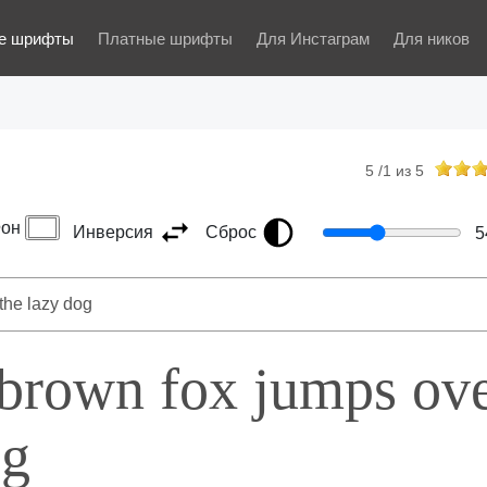
е шрифты
Платные шрифты
Для Инстаграм
Для ников
5
/
1
из
5
он
Инверсия
Сброс
5
 brown fox jumps ov
og