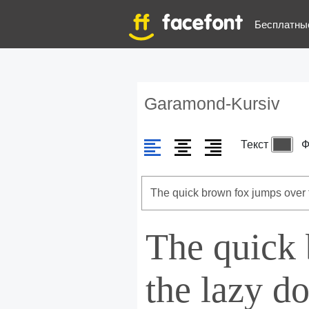
Бесплатны
Garamond-Kursiv
Текст
Ф
The quick
the lazy d