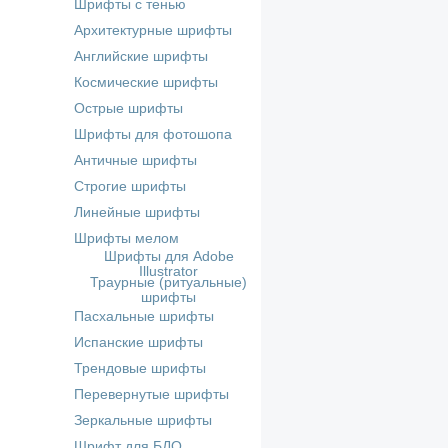
Шрифты с тенью
Архитектурные шрифты
Английские шрифты
Космические шрифты
Острые шрифты
Шрифты для фотошопа
Античные шрифты
Строгие шрифты
Линейные шрифты
Шрифты мелом
Шрифты для Adobe
Illustrator
Траурные (ритуальные)
шрифты
Пасхальные шрифты
Испанские шрифты
Трендовые шрифты
Перевернутые шрифты
Зеркальные шрифты
Шрифт для БДО