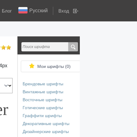
Русский
Блог
Вход
4
px
Мои шрифты (
0
)
Брендовые шрифты
Винтажные шрифты
Восточные шрифты
er
Готические шрифты
Граффити шрифты
Декоративные шрифты
Дизайнерские шрифты