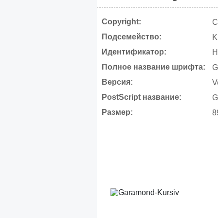
Copyright:
C
Подсемейство:
K
Идентификатор:
H
Полное название шрифта:
G
Версия:
V
PostScript название:
G
Размер:
8