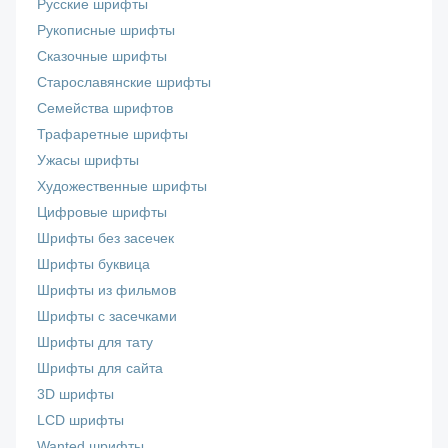
Русские шрифты
Рукописные шрифты
Сказочные шрифты
Старославянские шрифты
Семейства шрифтов
Трафаретные шрифты
Ужасы шрифты
Художественные шрифты
Цифровые шрифты
Шрифты без засечек
Шрифты буквица
Шрифты из фильмов
Шрифты с засечками
Шрифты для тату
Шрифты для сайта
3D шрифты
LCD шрифты
Wanted шрифты