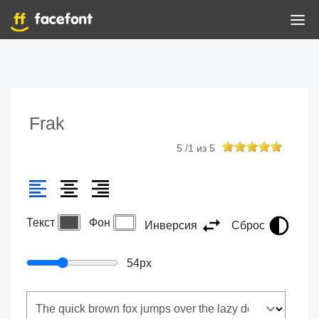
Frak
5
/
1
из
5
Текст
Фон
Инверсия
Сброс
54
px