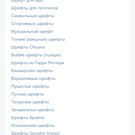
Шрифт для БДО
Шрифты для логотипов
Символьные шрифты
Спортивные шрифты
Музыкальный шрифт
Тонкие (изящные) шрифты
Шрифты Chicano
Bubble-шрифты (пузыри)
Шрифты из Гарри Поттера
Башкирские шрифты
Вариативные шрифты
Пушистые шрифты
Пухлые шрифты
Татарские шрифты
Зачеркнутые шрифты
Шрифты Брайля
Итальянские шрифты
Шрифты Genshin Impact