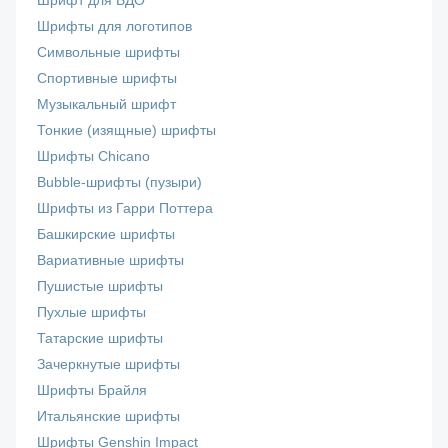
Шрифт для БДО
Шрифты для логотипов
Символьные шрифты
Спортивные шрифты
Музыкальный шрифт
Тонкие (изящные) шрифты
Шрифты Chicano
Bubble-шрифты (пузыри)
Шрифты из Гарри Поттера
Башкирские шрифты
Вариативные шрифты
Пушистые шрифты
Пухлые шрифты
Татарские шрифты
Зачеркнутые шрифты
Шрифты Брайля
Итальянские шрифты
Шрифты Genshin Impact