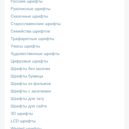
Русские шрифты
Рукописные шрифты
Сказочные шрифты
Старославянские шрифты
Семейства шрифтов
Трафаретные шрифты
Ужасы шрифты
Художественные шрифты
Цифровые шрифты
Шрифты без засечек
Шрифты буквица
Шрифты из фильмов
Шрифты с засечками
Шрифты для тату
Шрифты для сайта
3D шрифты
LCD шрифты
Wanted шрифты