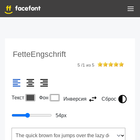
FetteEngschrift
5
/
1
из
5
Текст
Фон
Инверсия
Сброс
54
px