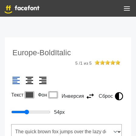
Europe-BoldItalic
5
/
1
из
5
Текст
Фон
Инверсия
Сброс
54
px