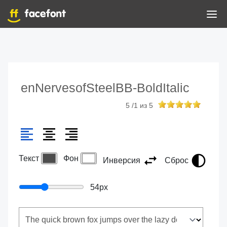
enNervesofSteelBB-BoldItalic
5
/
1
из
5
Текст
Фон
Инверсия
Сброс
54
px