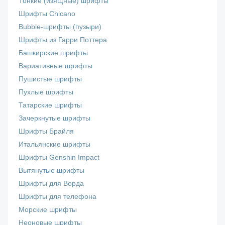
Тонкие (изящные) шрифты
Шрифты Chicano
Bubble-шрифты (пузыри)
Шрифты из Гарри Поттера
Башкирские шрифты
Вариативные шрифты
Пушистые шрифты
Пухлые шрифты
Татарские шрифты
Зачеркнутые шрифты
Шрифты Брайля
Итальянские шрифты
Шрифты Genshin Impact
Вытянутые шрифты
Шрифты для Ворда
Шрифты для телефона
Морские шрифты
Неоновые шрифты