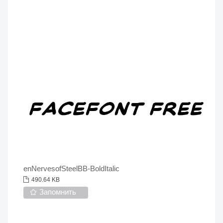
enNervesofSteelBB-BoldItalic
490.64 KB
Запомнить