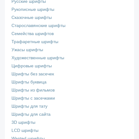
Русские шрифты
Рукописные шрифты
Сказочные шрифты
Старославянские шрифты
Семейства шрифтов
Трафаретные шрифты
Ужасы шрифты
Художественные шрифты
Цифровые шрифты
Шрифты без засечек
Шрифты буквица
Шрифты из фильмов
Шрифты с засечками
Шрифты для тату
Шрифты для сайта
3D шрифты
LCD шрифты
Wanted шрифты