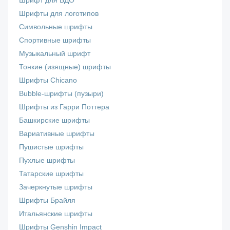
Шрифт для БДО
Шрифты для логотипов
Символьные шрифты
Спортивные шрифты
Музыкальный шрифт
Тонкие (изящные) шрифты
Шрифты Chicano
Bubble-шрифты (пузыри)
Шрифты из Гарри Поттера
Башкирские шрифты
Вариативные шрифты
Пушистые шрифты
Пухлые шрифты
Татарские шрифты
Зачеркнутые шрифты
Шрифты Брайля
Итальянские шрифты
Шрифты Genshin Impact