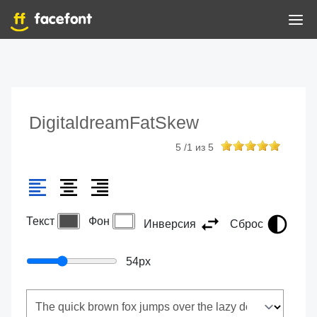
DigitaldreamFatSkew
5
/
1
из
5
Текст
Фон
Инверсия
Сброс
54
px