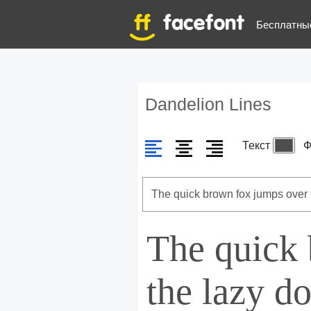
Бесплатны
Dandelion Lines
Текст
Ф
The quick
the lazy d