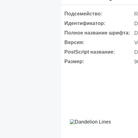
Подсемейство:
R
Идентификатор:
D
Полное название шрифта:
D
Версия:
V
PostScript название:
D
Размер:
9