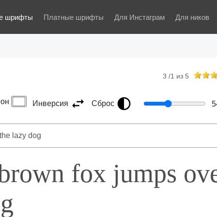
е шрифты
Платные шрифты
Для Инстаграм
Для ников
3
/
1
из
5
он
Инверсия
Сброс
5
 brown fox jumps ov
og