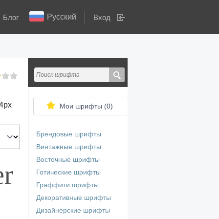
Русский
Блог
Вход
4
px
Мои шрифты (
0
)
Брендовые шрифты
Винтажные шрифты
Восточные шрифты
er
Готические шрифты
Граффити шрифты
Декоративные шрифты
Дизайнерские шрифты