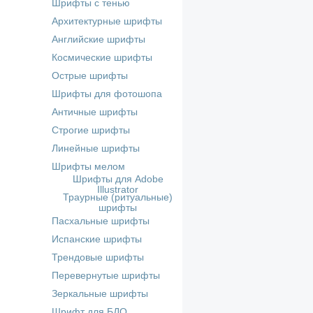
Шрифты с тенью
Архитектурные шрифты
Английские шрифты
Космические шрифты
Острые шрифты
Шрифты для фотошопа
Античные шрифты
Строгие шрифты
Линейные шрифты
Шрифты мелом
Шрифты для Adobe
Illustrator
Траурные (ритуальные)
шрифты
Пасхальные шрифты
Испанские шрифты
Трендовые шрифты
Перевернутые шрифты
Зеркальные шрифты
Шрифт для БДО