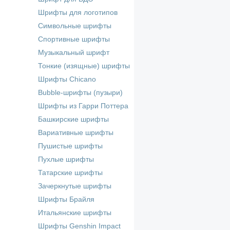
Шрифты для логотипов
Символьные шрифты
Спортивные шрифты
Музыкальный шрифт
Тонкие (изящные) шрифты
Шрифты Chicano
Bubble-шрифты (пузыри)
Шрифты из Гарри Поттера
Башкирские шрифты
Вариативные шрифты
Пушистые шрифты
Пухлые шрифты
Татарские шрифты
Зачеркнутые шрифты
Шрифты Брайля
Итальянские шрифты
Шрифты Genshin Impact