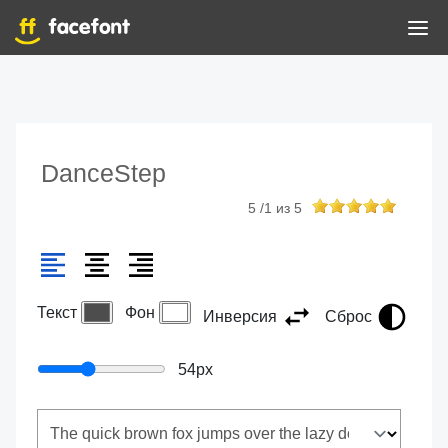
DanceStep
5
/
1
из
5
Текст
Фон
Инверсия
Сброс
54
px