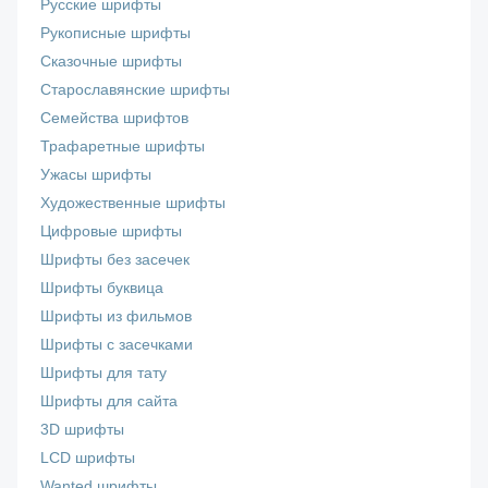
Русские шрифты
Рукописные шрифты
Сказочные шрифты
Старославянские шрифты
Семейства шрифтов
Трафаретные шрифты
Ужасы шрифты
Художественные шрифты
Цифровые шрифты
Шрифты без засечек
Шрифты буквица
Шрифты из фильмов
Шрифты с засечками
Шрифты для тату
Шрифты для сайта
3D шрифты
LCD шрифты
Wanted шрифты