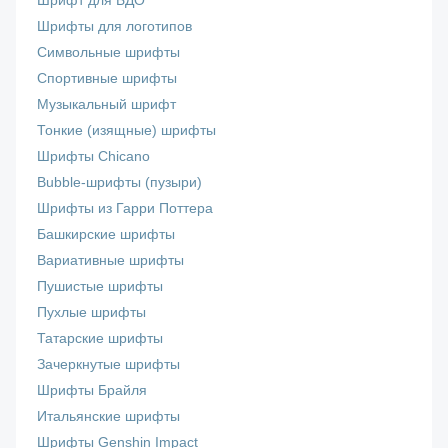
Шрифт для БДО
Шрифты для логотипов
Символьные шрифты
Спортивные шрифты
Музыкальный шрифт
Тонкие (изящные) шрифты
Шрифты Chicano
Bubble-шрифты (пузыри)
Шрифты из Гарри Поттера
Башкирские шрифты
Вариативные шрифты
Пушистые шрифты
Пухлые шрифты
Татарские шрифты
Зачеркнутые шрифты
Шрифты Брайля
Итальянские шрифты
Шрифты Genshin Impact