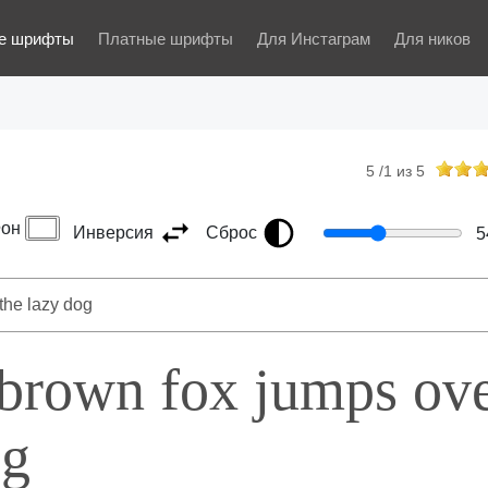
е шрифты
Платные шрифты
Для Инстаграм
Для ников
5
/
1
из
5
он
Инверсия
Сброс
5
 brown fox jumps ov
og