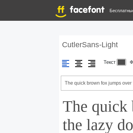
Бесплатны
CutlerSans-Light
Текст
Ф
The quick
the lazy d