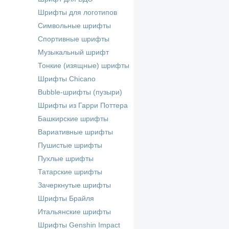
Шрифты для логотипов
Символьные шрифты
Спортивные шрифты
Музыкальный шрифт
Тонкие (изящные) шрифты
Шрифты Chicano
Bubble-шрифты (пузыри)
Шрифты из Гарри Поттера
Башкирские шрифты
Вариативные шрифты
Пушистые шрифты
Пухлые шрифты
Татарские шрифты
Зачеркнутые шрифты
Шрифты Брайля
Итальянские шрифты
Шрифты Genshin Impact