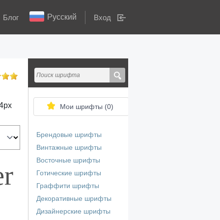
Русский
Блог
Вход
4
px
Мои шрифты (
0
)
Брендовые шрифты
Винтажные шрифты
Восточные шрифты
er
Готические шрифты
Граффити шрифты
Декоративные шрифты
Дизайнерские шрифты