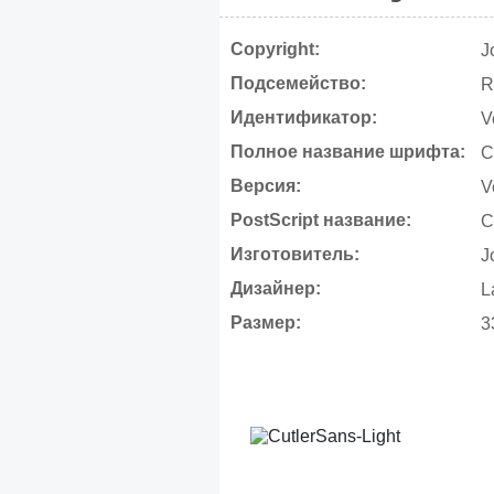
Copyright:
J
Подсемейство:
R
Идентификатор:
V
Полное название шрифта:
C
Версия:
V
PostScript название:
C
Изготовитель:
J
Дизайнер:
L
Размер:
3