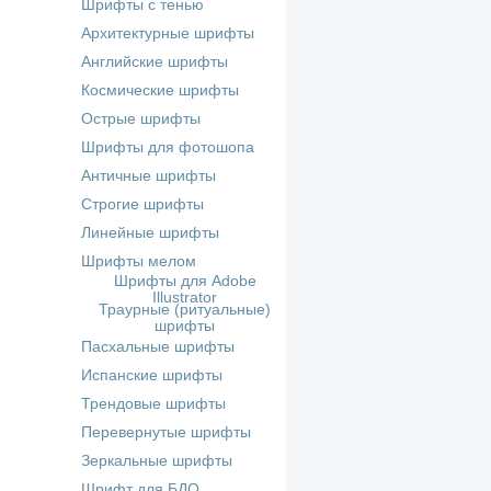
Шрифты с тенью
Архитектурные шрифты
Английские шрифты
Космические шрифты
Острые шрифты
Шрифты для фотошопа
Античные шрифты
Строгие шрифты
Линейные шрифты
Шрифты мелом
Шрифты для Adobe
Illustrator
Траурные (ритуальные)
шрифты
Пасхальные шрифты
Испанские шрифты
Трендовые шрифты
Перевернутые шрифты
Зеркальные шрифты
Шрифт для БДО