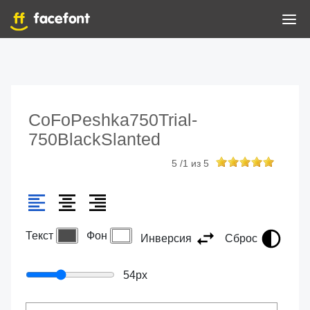
CoFoPeshka750Trial-
750BlackSlanted
5
/
1
из
5
Текст
Фон
Инверсия
Сброс
54
px