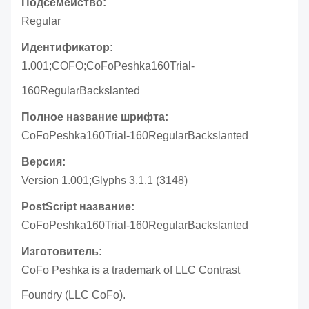
Подсемейство:
Regular
Идентификатор:
1.001;COFO;CoFoPeshka160Trial-
160RegularBackslanted
Полное название шрифта:
CoFoPeshka160Trial-160RegularBackslanted
Версия:
Version 1.001;Glyphs 3.1.1 (3148)
PostScript название:
CoFoPeshka160Trial-160RegularBackslanted
Изготовитель:
CoFo Peshka is a trademark of LLC Contrast
Foundry (LLC CoFo).