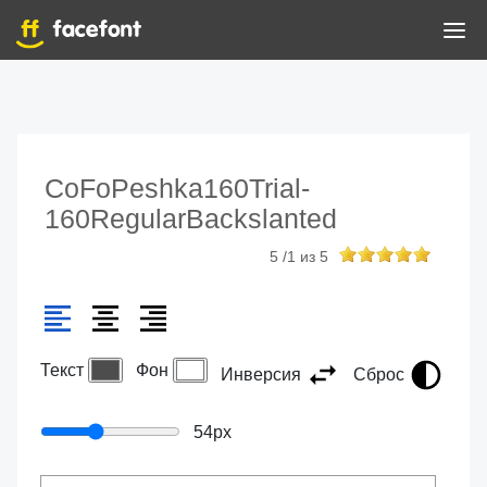
CoFoPeshka160Trial-
160RegularBackslanted
5
/
1
из
5
Текст
Фон
Инверсия
Сброс
54
px