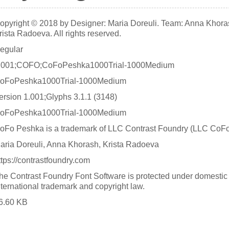
opyright © 2018 by Designer: Maria Doreuli. Team: Anna Khora
rista Radoeva. All rights reserved.
egular
.001;COFO;CoFoPeshka1000Trial-1000Medium
oFoPeshka1000Trial-1000Medium
ersion 1.001;Glyphs 3.1.1 (3148)
oFoPeshka1000Trial-1000Medium
oFo Peshka is a trademark of LLC Contrast Foundry (LLC CoFo
aria Doreuli, Anna Khorash, Krista Radoeva
ttps://contrastfoundry.com
he Contrast Foundry Font Software is protected under domestic
nternational trademark and copyright law.
6.60 KB