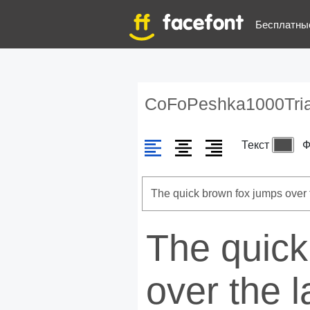
Бесплатны
CoFoPeshka1000Tri
Текст
Ф
The quick
over the 