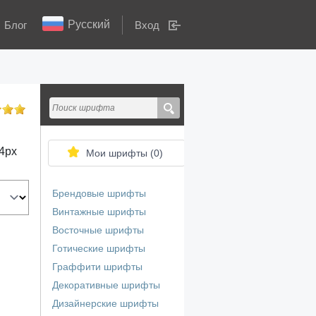
Русский
Блог
Вход
4
px
Мои шрифты (
0
)
Брендовые шрифты
Винтажные шрифты
Восточные шрифты
Готические шрифты
Граффити шрифты
Декоративные шрифты
Дизайнерские шрифты