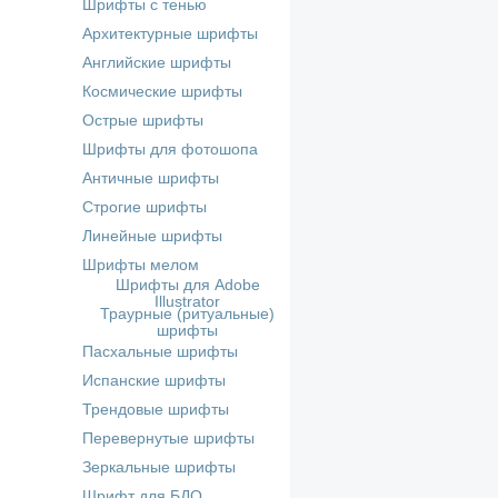
Шрифты с тенью
Архитектурные шрифты
Английские шрифты
Космические шрифты
Острые шрифты
Шрифты для фотошопа
Античные шрифты
Строгие шрифты
Линейные шрифты
Шрифты мелом
Шрифты для Adobe
Illustrator
Траурные (ритуальные)
шрифты
Пасхальные шрифты
Испанские шрифты
Трендовые шрифты
Перевернутые шрифты
Зеркальные шрифты
Шрифт для БДО