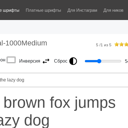
е шрифты
Платные шрифты
Для Инстаграм
Для ников
al-1000Medium
5
/
1
из
5
он
Инверсия
Сброс
5
 brown fox jumps
lazy dog