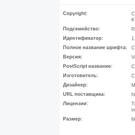
Copyright:
C
K
Подсемейство:
R
Идентификатор:
1
Полное название шрифта:
C
Версия:
V
PostScript название:
C
Изготовитель:
C
Дизайнер:
M
URL поставщика:
h
Лицензии:
T
i
Размер:
6