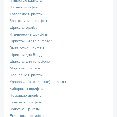
Пушистые шрифты
Пухлые шрифты
Татарские шрифты
Зачеркнутые шрифты
Шрифты Брайля
Итальянские шрифты
Шрифты Genshin Impact
Вытянутые шрифты
Шрифты для Ворда
Шрифты для телефона
Морские шрифты
Неоновые шрифты
Кровавые (вампирские) шрифты
Киберпанк шрифты
Немецкие шрифты
Газетные шрифты
Золотые шрифты
Египетские шрифты