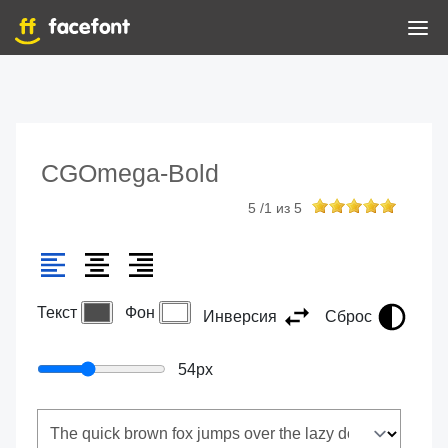
CGOmega-Bold
5
/
1
из
5
Текст
Фон
Инверсия
Сброс
54
px