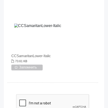
CCSamaritanLower-Italic
73.61 KB
Запомнить