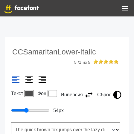
CCSamaritanLower-Italic
5
/
1
из
5
Текст
Фон
Инверсия
Сброс
54
px