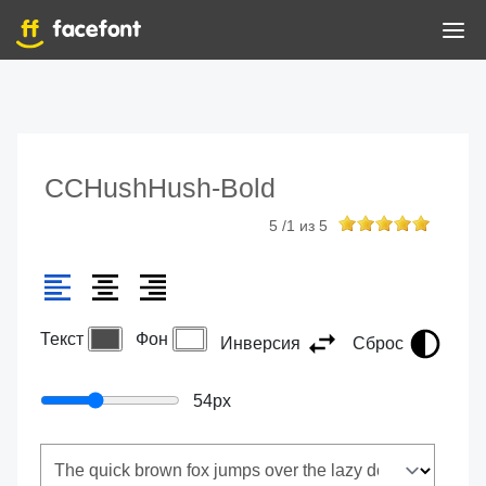
CCHushHush-Bold
5
/
1
из
5
Текст
Фон
Инверсия
Сброс
54
px