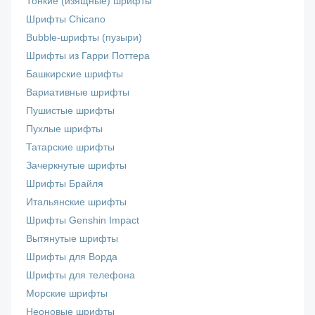
Тонкие (изящные) шрифты
Шрифты Chicano
Bubble-шрифты (пузыри)
Шрифты из Гарри Поттера
Башкирские шрифты
Вариативные шрифты
Пушистые шрифты
Пухлые шрифты
Татарские шрифты
Зачеркнутые шрифты
Шрифты Брайля
Итальянские шрифты
Шрифты Genshin Impact
Вытянутые шрифты
Шрифты для Ворда
Шрифты для телефона
Морские шрифты
Неоновые шрифты