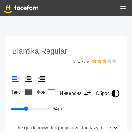
Blantika Regular
3
/
1
из
5
Текст
Фон
Инверсия
Сброс
54
px