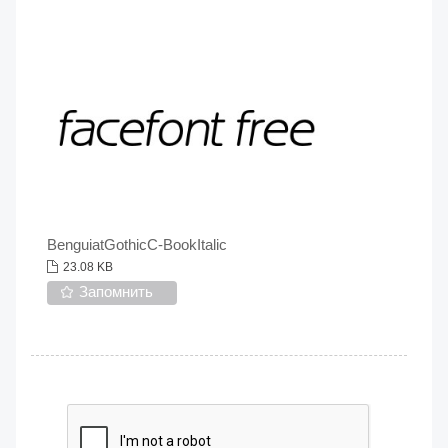
BenguiatGothicC-BookItalic
23.08 KB
Запомнить