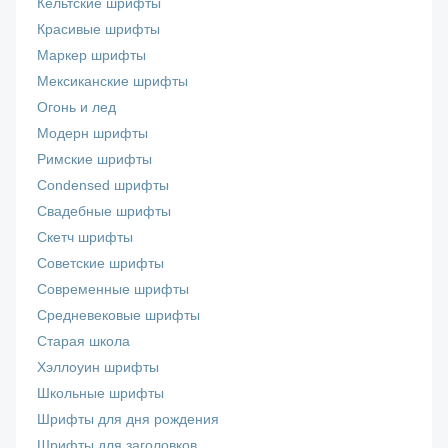
Кельтские шрифты
Красивые шрифты
Маркер шрифты
Мексиканские шрифты
Огонь и лед
Модерн шрифты
Римские шрифты
Сondensed шрифты
Свадебные шрифты
Скетч шрифты
Советские шрифты
Современные шрифты
Средневековые шрифты
Старая школа
Хэллоуин шрифты
Школьные шрифты
Шрифты для дня рождения
Шрифты для заголовков