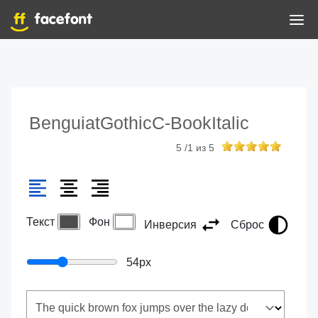
BenguiatGothicC-BookItalic
5
/
1
из
5
Текст
Фон
Инверсия
Сброс
54
px