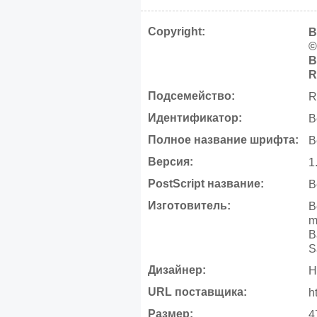
Copyright:
B
©
B
R
Подсемейство:
R
Идентификатор:
B
Полное название шрифта:
B
Версия:
1
PostScript название:
B
Изготовитель:
B
m
B
S
Дизайнер:
H
URL поставщика:
h
Размер:
4