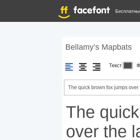
Бесплатны
Bellamy's Mapbats
Текст
Ф
The quick
over the 