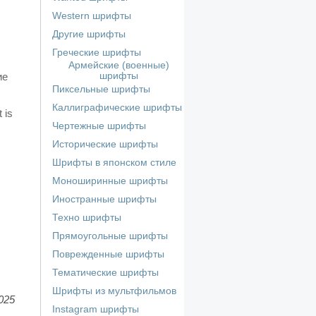
Western шрифты
Другие шрифты
Греческие шрифты
Армейские (военные)
ие
шрифты
Пиксельные шрифты
Каллиграфические шрифты
 is
Чертежные шрифты
Исторические шрифты
Шрифты в японском стиле
Моноширинные шрифты
Иностранные шрифты
Техно шрифты
Прямоугольные шрифты
Поврежденные шрифты
Тематические шрифты
Шрифты из мультфильмов
025
Instagram шрифты