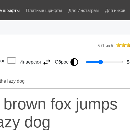
е шрифты
Платные шрифты
Для Инстаграм
Для ников
5
/
1
из
5
он
Инверсия
Сброс
5
 brown fox jumps
lazy dog