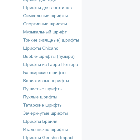
Шрифты для логотипов
Символьные шрифты
Спортивные шрифты
Музыкальный шрифт
Тонкие (изящные) шрифты
Шрифты Chicano
Bubble-шрифты (пузыри)
Шрифты из Гарри Поттера
Башкирские шрифты
Вариативные шрифты
Пушистые шрифты
Пухлые шрифты
Татарские шрифты
Зачеркнутые шрифты
Шрифты Брайля
Итальянские шрифты
Шрифты Genshin Impact