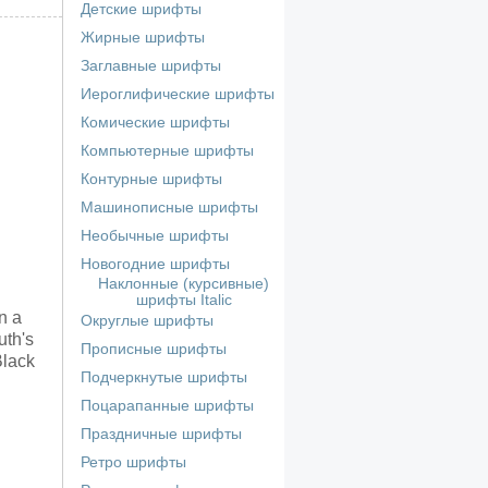
Детские шрифты
Жирные шрифты
Заглавные шрифты
Иероглифические шрифты
Комические шрифты
Компьютерные шрифты
Контурные шрифты
Машинописные шрифты
Необычные шрифты
Новогодние шрифты
Наклонные (курсивные)
шрифты Italic
n a
Округлые шрифты
uth's
Прописные шрифты
Black
Подчеркнутые шрифты
Поцарапанные шрифты
Праздничные шрифты
Ретро шрифты