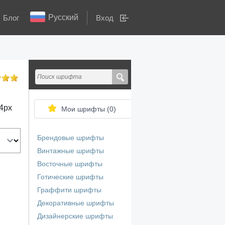
Русский
Блог
Вход
4
px
Мои шрифты (
0
)
Брендовые шрифты
Винтажные шрифты
Восточные шрифты
Готические шрифты
Граффити шрифты
Декоративные шрифты
Дизайнерские шрифты