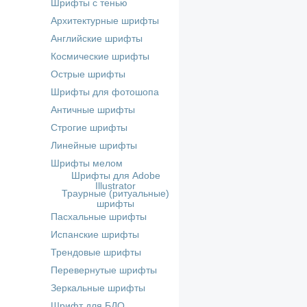
Шрифты с тенью
Архитектурные шрифты
Английские шрифты
Космические шрифты
Острые шрифты
Шрифты для фотошопа
Античные шрифты
Строгие шрифты
Линейные шрифты
Шрифты мелом
Шрифты для Adobe
Illustrator
Траурные (ритуальные)
шрифты
Пасхальные шрифты
Испанские шрифты
Трендовые шрифты
Перевернутые шрифты
Зеркальные шрифты
Шрифт для БДО