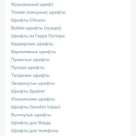
Музыкальный шрифт
Тонкие (изящные) шрифты
Шрифты Chicano
Bubble-шрифты (пузыри)
Шрифты из Гарри Поттера
Башкирские шрифты
Вариативные шрифты
Пушистые шрифты
Пухлые шрифты
Татарские шрифты
Зачеркнутые шрифты
Шрифты Брайля
Итальянские шрифты
Шрифты Genshin Impact
Вытянутые шрифты
Шрифты для Ворда
Шрифты для телефона