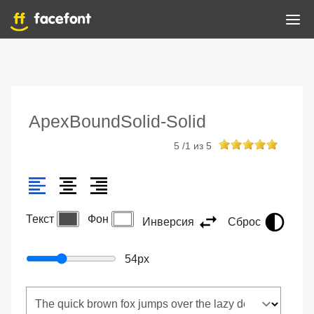
ApexBoundSolid-Solid
5
/
1
из
5
Текст
Фон
Инверсия
Сброс
54
px