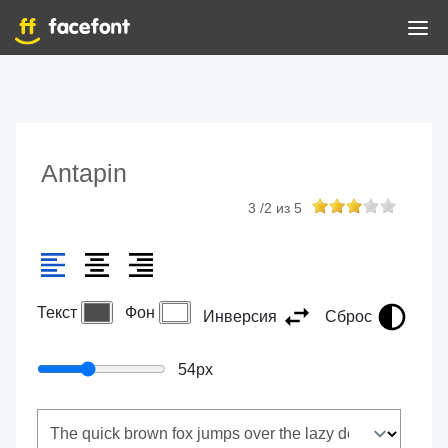
Antapin
3
/
2
из
5
Текст
Фон
Инверсия
Сброс
54
px