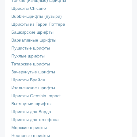
Тонкие (изящные) шрифты
Шрифты Chicano
Bubble-шрифты (пузыри)
Шрифты из Гарри Поттера
Башкирские шрифты
Вариативные шрифты
Пушистые шрифты
Пухлые шрифты
Татарские шрифты
Зачеркнутые шрифты
Шрифты Брайля
Итальянские шрифты
Шрифты Genshin Impact
Вытянутые шрифты
Шрифты для Ворда
Шрифты для телефона
Морские шрифты
Неоновые шрифты