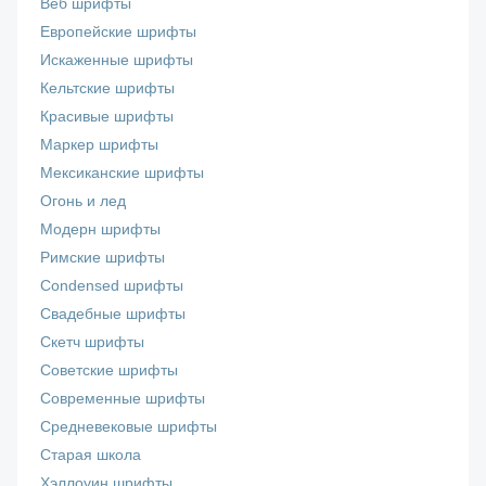
Веб шрифты
Европейские шрифты
Искаженные шрифты
Кельтские шрифты
Красивые шрифты
Маркер шрифты
Мексиканские шрифты
Огонь и лед
Модерн шрифты
Римские шрифты
Сondensed шрифты
Свадебные шрифты
Скетч шрифты
Советские шрифты
Современные шрифты
Средневековые шрифты
Старая школа
Хэллоуин шрифты