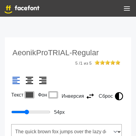
AeonikProTRIAL-Regular
5
/
1
из
5
Текст
Фон
Инверсия
Сброс
54
px