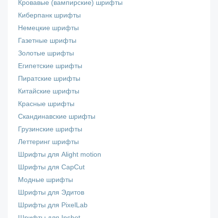
Кровавые (вампирские) шрифты
Киберпанк шрифты
Немецкие шрифты
Газетные шрифты
Золотые шрифты
Египетские шрифты
Пиратские шрифты
Китайские шрифты
Красные шрифты
Скандинавские шрифты
Грузинские шрифты
Леттеринг шрифты
Шрифты для Alight motion
Шрифты для CapCut
Модные шрифты
Шрифты для Эдитов
Шрифты для PixelLab
Шрифты для Inshot