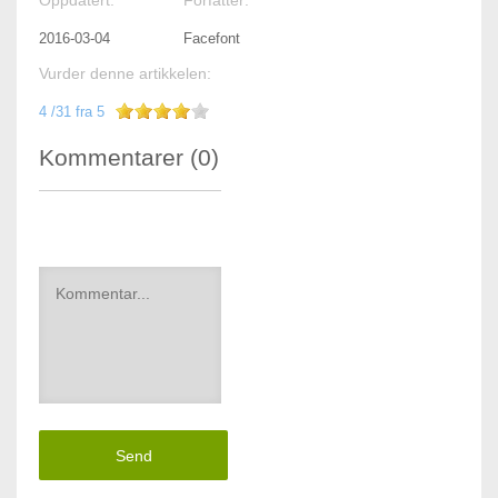
Oppdatert:
Forfatter:
2016-03-04
Facefont
Vurder denne artikkelen:
4
/
31
fra
5
Kommentarer (
0
)
Send