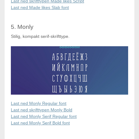
Last ned skrifttypen Made likes Script
Last ned Made likes Slab font
5. Monly
Stilig, kompakt serif-skrifttype.
Last ned Monly Regular font
Last ned skrifttypen Monly Bold
Last ned Monly Serif Regular font
Last ned Monly Serif Bold font