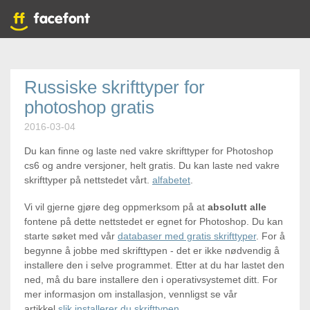
Russiske skrifttyper for
photoshop gratis
2016-03-04
Du kan finne og laste ned vakre skrifttyper for Photoshop
cs6 og andre versjoner, helt gratis. Du kan laste ned vakre
skrifttyper på nettstedet vårt.
alfabetet
.
Vi vil gjerne gjøre deg oppmerksom på at
absolutt alle
fontene på dette nettstedet er egnet for Photoshop. Du kan
starte søket med vår
databaser med gratis skrifttyper
. For å
begynne å jobbe med skrifttypen - det er ikke nødvendig å
installere den i selve programmet. Etter at du har lastet den
ned, må du bare installere den i operativsystemet ditt. For
mer informasjon om installasjon, vennligst se vår
artikkel
slik installerer du skrifttypen
.