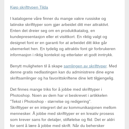
Kjøp skrifttypen Tilda
I katalogene våre finner du mange vakre russiske og
latinske skrifttyper som gjør arbeidet ditt mer attraktivt.
Enten det dreier seg om en produktkatalog, en
kundepresentasjon eller et visittkort. En riktig valgt og
designet font er en garanti for at arbeidet ditt ikke går
ubemerket hen. En tydelig og attraktiv font gir forbrukeren
informasjon i riktig kontekst og etterlater et godt inntrykk.
Benytt muligheten til å skape
samlingen av skrifttyper
. Med
denne gratis nedlastingen kan du administrere dine egne
skriftsamlinger og ha favorittskriftene dine lett tilgjengelig.
Det finnes mange triks for å jobbe med skrifttyper i
Photoshop. Noen av dem har vi beskrevet i artikkelen
"Tekst i Photoshop - størrelse og redigering".
Skrifttyper er en integrert del av kommunikasjonen mellom
mennesker. Å jobbe med skrifttyper er en kreativ prosess
som krever sans for detaljer, stilfølelse og flid. Det er aldri
for sent å lære å jobbe med skrift. Når du behersker