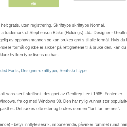
ditt
elt gratis, uten registrering. Skrifttype skrifttype Normal.
s a trademark of Stephenson Blake (Holdings) Ltd.. Designer - Geoffr
jengelig av opphavsmannen og kan brukes gratis til alle formål. Hvis du 
rsielle formål og ikke er sikker på rettighetene til å bruke den, kan du
are hvilken type lisens du har..
ded Fonts
,
Designer-skrifttyper
,
Serif-skrifttyper
malt sans-serif-skriftsnitt designet av Geoffrey Lee i 1965. Fonten er
 Windows, fra og med Windows 98. Den har nylig vunnet stor popularit
pakthet. Det søkes ofte etter og brukes som en "font for memes".
luence) - betyr innflytelsesrik, imponerende, påvirker rommet rundt ha