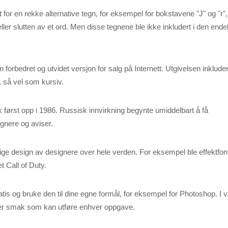
 for en rekke alternative tegn, for eksempel for bokstavene "J" og "r",
ller slutten av et ord. Men disse tegnene ble ikke inkludert i den ende
n forbedret og utvidet versjon for salg på Internett. Utgivelsen inklude
er, så vel som kursiv.
sk først opp i 1986. Russisk innvirkning begynte umiddelbart å få
ignere og aviser.
allige design av designere over hele verden. For eksempel ble effektfo
et Call of Duty.
tis og bruke den til dine egne formål, for eksempel for Photoshop. I 
hver smak som kan utføre enhver oppgave.