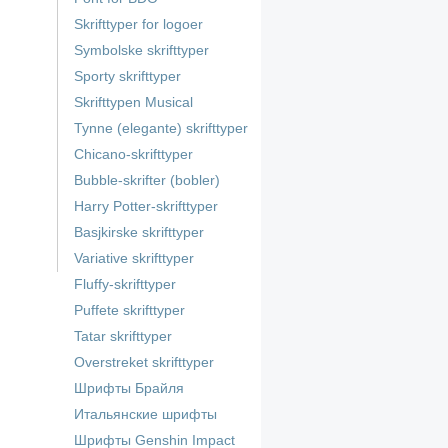
Skrifttyper for logoer
Symbolske skrifttyper
Sporty skrifttyper
Skrifttypen Musical
Tynne (elegante) skrifttyper
Chicano-skrifttyper
Bubble-skrifter (bobler)
Harry Potter-skrifttyper
Basjkirske skrifttyper
Variative skrifttyper
Fluffy-skrifttyper
Puffete skrifttyper
Tatar skrifttyper
Overstreket skrifttyper
Шрифты Брайля
Итальянские шрифты
Шрифты Genshin Impact