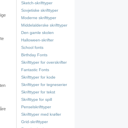
Sketch-skrifttyper
Sovjetiske skrifttyper
lige
Moderne skrifttyper
Middelalderske skrifttyper
Den gamle skolen
rte
Halloween-skrifter
School fonts
Birthday Fonts
Skrifttyper for overskrifter
Fantastic Fonts
Skrifttyper for kode
Skrifttyper for tegneserier
nten
Skrifttyper for tekst
Skrifttype for spill
Penselskrifttyper
våre
Skrifttyper med krøller
Grid-skrifttyper