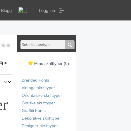
Blogg
Logg inn
4
px
Mine skrifttyper (
0
)
Branded Fonts
Vintage skrifttyper
Orientalske skrifttyper
er
Gotiske skrifttyper
Graffiti Fonts
Dekorative skrifttyper
Designer-skrifttyper