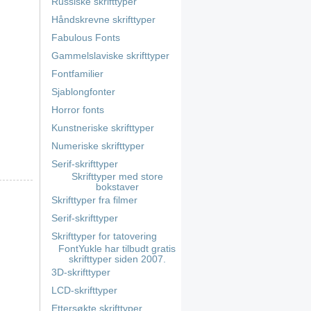
Russiske skrifttyper
Håndskrevne skrifttyper
Fabulous Fonts
Gammelslaviske skrifttyper
Fontfamilier
Sjablongfonter
Horror fonts
Kunstneriske skrifttyper
Numeriske skrifttyper
Serif-skrifttyper
Skrifttyper med store
bokstaver
Skrifttyper fra filmer
Serif-skrifttyper
Skrifttyper for tatovering
FontYukle har tilbudt gratis
skrifttyper siden 2007.
3D-skrifttyper
LCD-skrifttyper
Ettersøkte skrifttyper