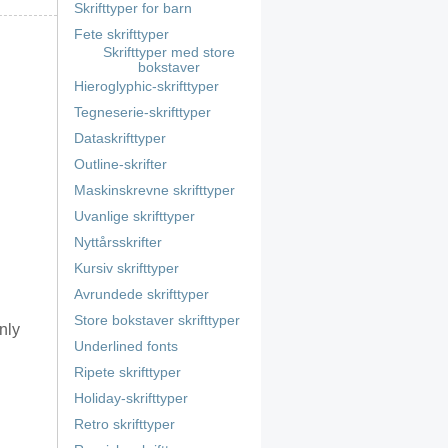
Skrifttyper for barn
Fete skrifttyper
Skrifttyper med store
bokstaver
Hieroglyphic-skrifttyper
Tegneserie-skrifttyper
Dataskrifttyper
Outline-skrifter
Maskinskrevne skrifttyper
Uvanlige skrifttyper
Nyttårsskrifter
Kursiv skrifttyper
Avrundede skrifttyper
Store bokstaver skrifttyper
nly
Underlined fonts
Ripete skrifttyper
Holiday-skrifttyper
Retro skrifttyper