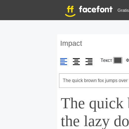
Gratis
Impact
Текст
Ф
The quick
the lazy d