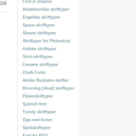
Font in shadow
016
Arkitektoniske skrifttyper
Engelske skrifttyper
Space-skrifttyper
Skarpe skrifttyper
Skrifttyper for Photoshop
Antikke skrifttyper
Strict-skrifttyper
Lineære skrifttyper
Chalk Fonts
Adobe Illustrator-skrifter
Mourning (ritual) skrifttyper
Påskeskrifttyper
Spanish font
Trendy skrifttyper
Opp-ned-fonter
Speilskrifttyper
Font for BDO