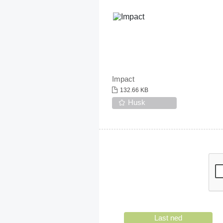
Impact
132.66 KB
Husk
Last ned