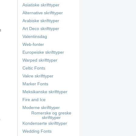
Asiatiske skrifttyper
Alternative skrifttyper
Arabiske skrifttyper
Art Deco skrifttyper
m
Valentinsdag
Web-fonter
Europeiske skrifttyper
Warped skrifttyper
Celtic Fonts
Vakre skrifttyper
Marker Fonts
Meksikanske skrifttyper
Fire and Ice
Moderne skrifttyper
Romerske og greske
skrifttyper
e
Kondenserte skrifttyper
Wedding Fonts