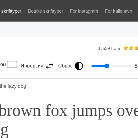
 skrifttyper
Betalte skrifttyper
For Instagram
For kallenavn
3
/
539
fra
5
он
Инверсия
Сброс
5
 brown fox jumps ov
og