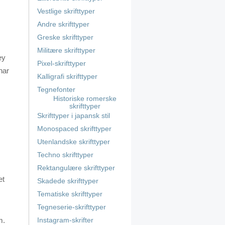
Vestlige skrifttyper
Andre skrifttyper
Greske skrifttyper
Militære skrifttyper
ey
Pixel-skrifttyper
har
Kalligrafi skrifttyper
Tegnefonter
Historiske romerske
skrifttyper
Skrifttyper i japansk stil
Monospaced skrifttyper
Utenlandske skrifttyper
Techno skrifttyper
Rektangulære skrifttyper
et
Skadede skrifttyper
Tematiske skrifttyper
Tegneserie-skrifttyper
m.
Instagram-skrifter