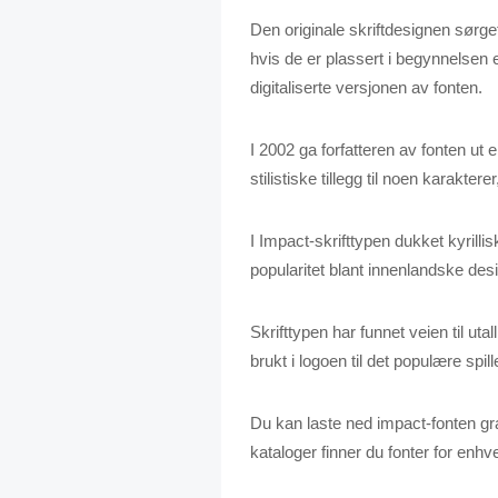
Den originale skriftdesignen sørget
hvis de er plassert i begynnelsen e
digitaliserte versjonen av fonten.
I 2002 ga forfatteren av fonten ut e
stilistiske tillegg til noen karakter
I Impact-skrifttypen dukket kyrilli
popularitet blant innenlandske des
Skrifttypen har funnet veien til ut
brukt i logoen til det populære spill
Du kan laste ned impact-fonten gra
kataloger finner du fonter for en