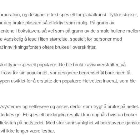
rporation, og designet effekt spesielt for plakatkunst. Tykke streker,
ar deg bruke plassen så effektivt som mulig. På grunn av
tene i bokstaven, så vel som på grunn av de smale hullene mello
 vanskelig å lese i liten størrelse, spesielt for personer med
t innvirkningsfonten oftere brukes i overskrifter.
skrifttyper spesielt populære. De ble brukt i avisoverskrifter, på
il tross for sin popularitet, var designere begrenset til bare noen få
fttypen utviklet for å erstatte den populære Helvetica Inserat, som ble
ivsystemer og nettlesere og anses derfor som trygt å bruke på nettet.
tsteddesign. Et spesielt beklagelig resultat kan oppnås hvis du bruker
edteksten på nettstedet. Med stor sannsynlighet vil bokstavene gansk
il ikke lenger være lesbar.