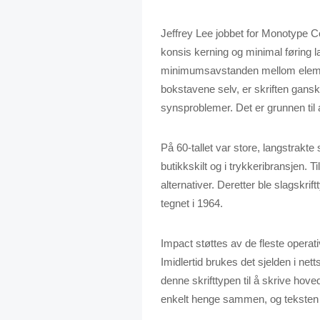
Jeffrey Lee jobbet for Monotype Co
konsis kerning og minimal føring l
minimumsavstanden mellom elemen
bokstavene selv, er skriften ganske
synsproblemer. Det er grunnen til a
På 60-tallet var store, langstrakte 
butikkskilt og i trykkeribransjen. T
alternativer. Deretter ble slagskri
tegnet i 1964.
Impact støttes av de fleste operat
Imidlertid brukes det sjelden i net
denne skrifttypen til å skrive hov
enkelt henge sammen, og teksten v