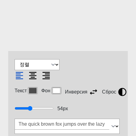
Текст
Фон
Инверсия
Сброс
54
px