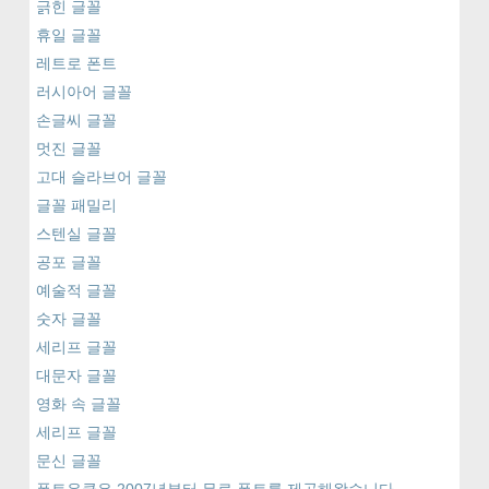
긁힌 글꼴
휴일 글꼴
레트로 폰트
러시아어 글꼴
손글씨 글꼴
멋진 글꼴
고대 슬라브어 글꼴
글꼴 패밀리
스텐실 글꼴
공포 글꼴
예술적 글꼴
숫자 글꼴
세리프 글꼴
대문자 글꼴
영화 속 글꼴
세리프 글꼴
문신 글꼴