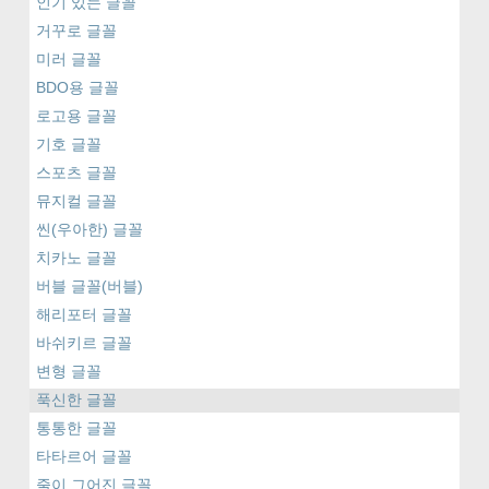
인기 있는 글꼴
거꾸로 글꼴
미러 글꼴
BDO용 글꼴
로고용 글꼴
기호 글꼴
스포츠 글꼴
뮤지컬 글꼴
씬(우아한) 글꼴
치카노 글꼴
버블 글꼴(버블)
해리포터 글꼴
바쉬키르 글꼴
변형 글꼴
푹신한 글꼴
통통한 글꼴
타타르어 글꼴
줄이 그어진 글꼴