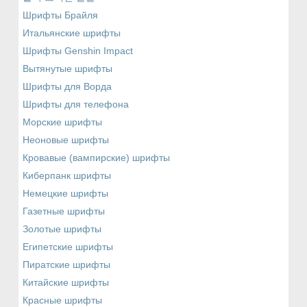
Шрифты Брайля
Итальянские шрифты
Шрифты Genshin Impact
Вытянутые шрифты
Шрифты для Ворда
Шрифты для телефона
Морские шрифты
Неоновые шрифты
Кровавые (вампирские) шрифты
Киберпанк шрифты
Немецкие шрифты
Газетные шрифты
Золотые шрифты
Египетские шрифты
Пиратские шрифты
Китайские шрифты
Красные шрифты