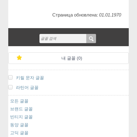
Страница обновлена:
01.01.1970
내 글꼴 (
0
)
키릴 문자 글꼴
라틴어 글꼴
모든 글꼴
브랜드 글꼴
빈티지 글꼴
동양 글꼴
고딕 글꼴