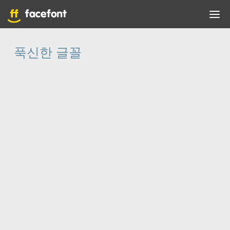
푹신한 글꼴