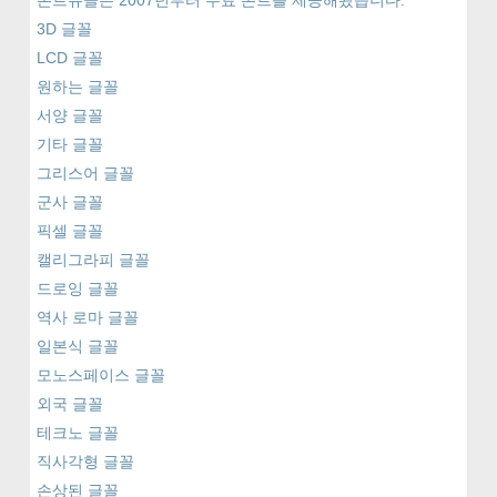
폰트유클은 2007년부터 무료 폰트를 제공해왔습니다.
3D 글꼴
LCD 글꼴
원하는 글꼴
서양 글꼴
기타 글꼴
그리스어 글꼴
군사 글꼴
픽셀 글꼴
캘리그라피 글꼴
드로잉 글꼴
역사 로마 글꼴
일본식 글꼴
모노스페이스 글꼴
외국 글꼴
테크노 글꼴
직사각형 글꼴
손상된 글꼴