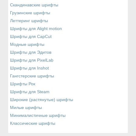
Скандинавские шрифты
Грузинские шрифты
Леттеринг шрифты
Шрифты для Alight motion
Шрифты для CapCut
Модные шрифты
Шрифты для Эдитов
Шрифты для PixelLab
Шрифты для Inshot
Гангстерские шрифты
Шрифты Рок
Шрифты для Steam
Широкие (растянутые) шрифты
Милые шрифты
Минималистичные шрифты
Классические шрифты