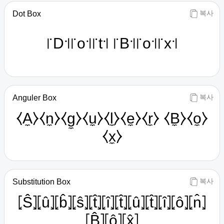
복사
Dot Box
꜍D꜉꜍o꜉꜍t꜉ ꜍B꜉꜍o꜉꜍x꜉
복사
Anguler Box
⧼A̼⧽⧼n̼⧽⧼g̼⧽⧼u̼⧽⧼l̼⧽⧼e̼⧽⧼r̼⧽ ⧼B̼⧽⧼o̼⧽
⧼x̼⧽
복사
Substitution Box
⦏Ŝ⦎⦏û⦎⦏b̂⦎⦏ŝ⦎⦏t̂⦎⦏î⦎⦏t̂⦎⦏û⦎⦏t̂⦎⦏î⦎⦏ô⦎⦏n̂⦎
⦏B̂⦎⦏ô⦎⦏x̂⦎