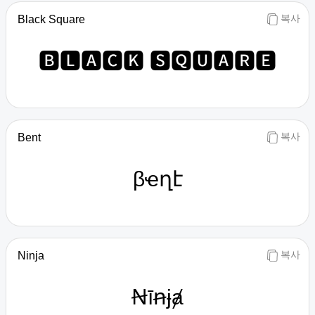
복사
Black Square
🅱🅻🅰🅲🅺 🆂🆀🆄🅰🆁🅴
복사
Bent
βҽղէ
복사
Ninja
Ꞥīꞥɉⱥ