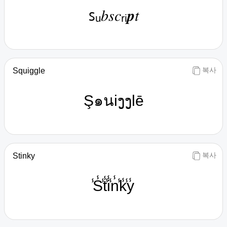
ꜱᵤ𝑏𝑠𝑐ᵣᵢ𝒑𝑡
복사
Squiggle
Ş๑นiງງlē
복사
Stinky
̾S̾̾t̾̾i̾̾n̾̾k̾̾y̾