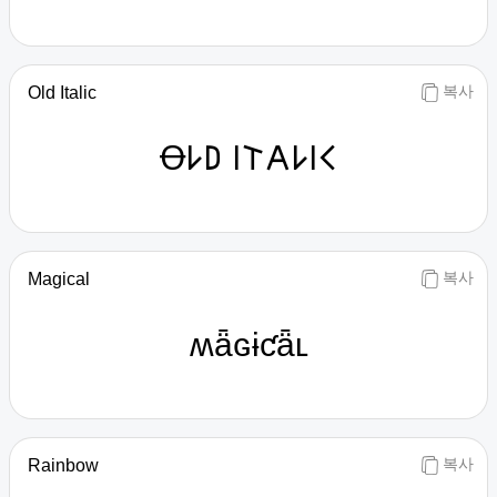
복사
Old Italic
Ꝋ𐌋𐌃 𐌉𐌕𐌀𐌋𐌉𐌂
복사
Magical
ʍǟɢɨƈǟʟ
복사
Rainbow