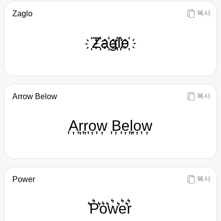
복사
Zaglo
҉Z҉҉a҉҉g҉҉l҉҉o҉
복사
Arrow Below
͎A͎͎r͎͎r͎͎o͎͎w͎ ͎B͎͎e͎͎l͎͎o͎͎w͎
복사
Power
͛P͛͛o͛͛w͛͛e͛͛r͛