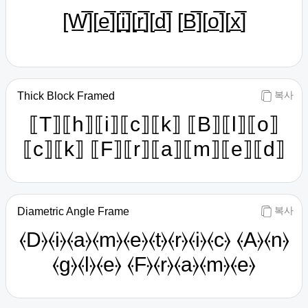
[W̲̅][e̲̅][i̲̅][r̲̅][d̲̅] [B̲̅][o̲̅][x̲̅]
복사
Thick Block Framed
⟦T⟧⟦h⟧⟦i⟧⟦c⟧⟦k⟧ ⟦B⟧⟦l⟧⟦o⟧
⟦c⟧⟦k⟧ ⟦F⟧⟦r⟧⟦a⟧⟦m⟧⟦e⟧⟦d⟧
복사
Diametric Angle Frame
⦑D⦒⦑i⦒⦑a⦒⦑m⦒⦑e⦒⦑t⦒⦑r⦒⦑i⦒⦑c⦒ ⦑A⦒⦑n⦒
⦑g⦒⦑l⦒⦑e⦒ ⦑F⦒⦑r⦒⦑a⦒⦑m⦒⦑e⦒