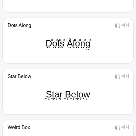
복사
Dots Along
D̤̊o̤̊t̤̊s̤̊ Å̤l̤̊o̤̊n̤̊g̤̊
복사
Star Below
͙S͙͙t͙͙a͙͙r͙ ͙B͙͙e͙͙l͙͙o͙͙w͙
복사
Weird Box