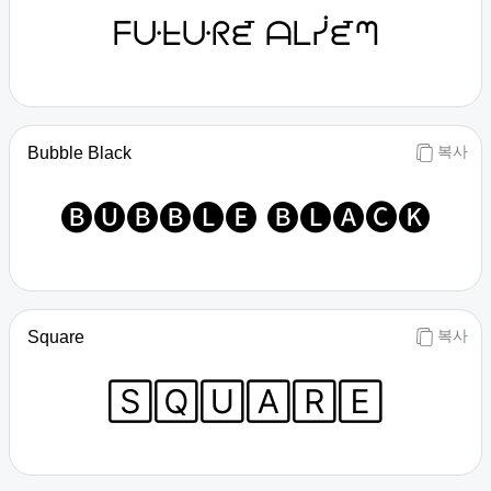
ᖴᑘᖶᑘᖇᘿ ᗩᒪᓰᘿᘉ
복사
Bubble Black
🅑🅤🅑🅑🅛🅔 🅑🅛🅐🅒🅚
복사
Square
🅂🅀🅄🄰🅁🄴