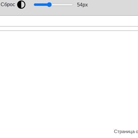
Сброс
54
px
Страница 