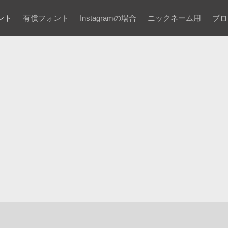
ント
有償フォント
Instagramの場合
ニックネーム用
ブロ