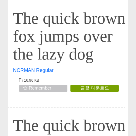
The quick brown
fox jumps over
the lazy dog
NORMAN Regular
16.96 KB
Remember
글꼴 다운로드
The quick brown