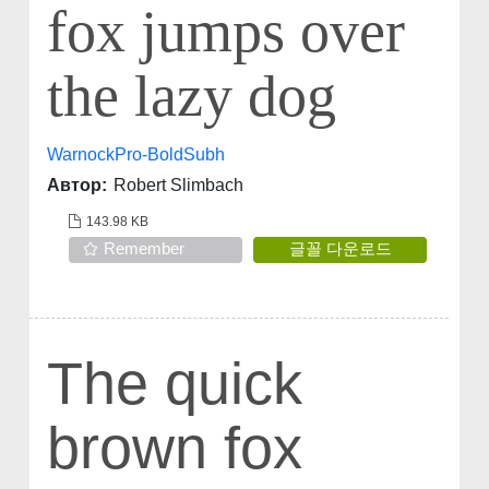
fox jumps over
the lazy dog
WarnockPro-BoldSubh
Автор:
Robert Slimbach
143.98 KB
Remember
글꼴 다운로드
The quick
brown fox