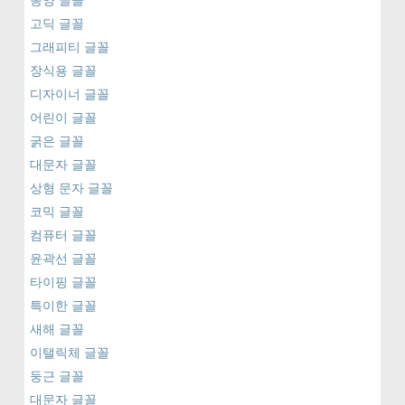
동양 글꼴
고딕 글꼴
그래피티 글꼴
장식용 글꼴
디자이너 글꼴
어린이 글꼴
굵은 글꼴
대문자 글꼴
상형 문자 글꼴
코믹 글꼴
컴퓨터 글꼴
윤곽선 글꼴
타이핑 글꼴
특이한 글꼴
새해 글꼴
이탤릭체 글꼴
둥근 글꼴
대문자 글꼴