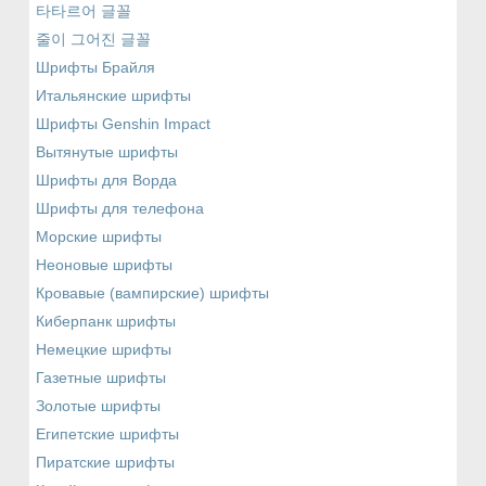
타타르어 글꼴
줄이 그어진 글꼴
Шрифты Брайля
Итальянские шрифты
Шрифты Genshin Impact
Вытянутые шрифты
Шрифты для Ворда
Шрифты для телефона
Морские шрифты
Неоновые шрифты
Кровавые (вампирские) шрифты
Киберпанк шрифты
Немецкие шрифты
Газетные шрифты
Золотые шрифты
Египетские шрифты
Пиратские шрифты