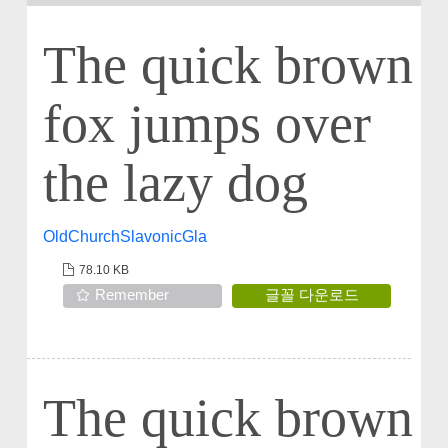
The quick brown
fox jumps over
the lazy dog
OldChurchSlavonicGla
78.10 KB
Remember
글꼴 다운로드
The quick brown