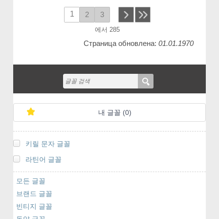
1
2
3
next
에서 285
Страница обновлена:
01.01.1970
내 글꼴 (
0
)
키릴 문자 글꼴
라틴어 글꼴
모든 글꼴
브랜드 글꼴
빈티지 글꼴