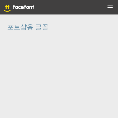
포토샵용 글꼴