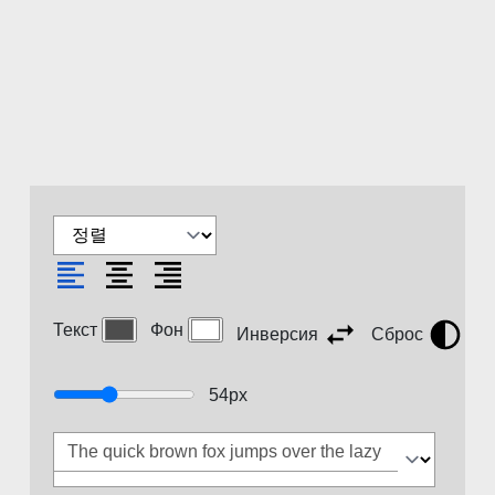
Текст
Фон
Инверсия
Сброс
54
px