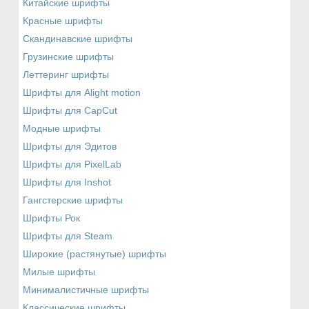
Китайские шрифты
Красные шрифты
Скандинавские шрифты
Грузинские шрифты
Леттеринг шрифты
Шрифты для Alight motion
Шрифты для CapCut
Модные шрифты
Шрифты для Эдитов
Шрифты для PixelLab
Шрифты для Inshot
Гангстерские шрифты
Шрифты Рок
Шрифты для Steam
Широкие (растянутые) шрифты
Милые шрифты
Минималистичные шрифты
Классические шрифты