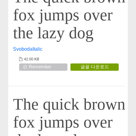
fox jumps over
the lazy dog
SvobodaItalic
42.00 KB
Remember
글꼴 다운로드
The quick brown
fox jumps over