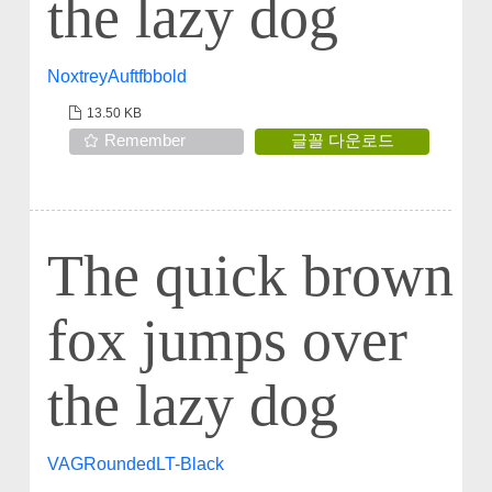
the lazy dog
NoxtreyAuftfbbold
13.50 KB
Remember
글꼴 다운로드
The quick brown
fox jumps over
the lazy dog
VAGRoundedLT-Black