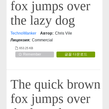
fox jumps over
the lazy dog
TechnoWanker
Автор:
Chris Vile
Лицензия:
Commercial
653.25 KB
Remember
글꼴 다운로드
The quick brown
fox jumps over