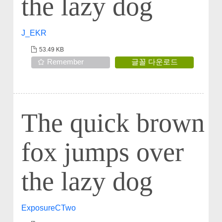
the lazy dog
J_EKR
53.49 KB
Remember
글꼴 다운로드
The quick brown
fox jumps over
the lazy dog
ExposureCTwo