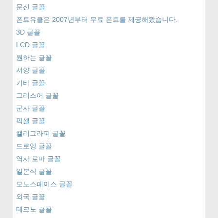
문신 글꼴
폰트유클은 2007년부터 무료 폰트를 제공해왔습니다.
3D 글꼴
LCD 글꼴
원하는 글꼴
서양 글꼴
기타 글꼴
그리스어 글꼴
군사 글꼴
픽셀 글꼴
캘리그라피 글꼴
드로잉 글꼴
역사 로마 글꼴
일본식 글꼴
모노스페이스 글꼴
외국 글꼴
테크노 글꼴