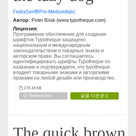
FedraSerifBPro-MediumItalic
Автор:
Peter Bilak (www.typotheque.com)
Лицензия:
Программное обеспечение для создания
шрифтов Typotheque защищено
национальным и международным
законодательством о товарных знаках и
авторском праве. Вы соглашаетесь
идентифицировать шрифты Typotheque по
названию и подтверждаете, что typotheque
владеет товарными знаками и авторскими
правами на любой дизайн или производство.
278.38 KB
Remember
글꼴 다운로드
The quick brown