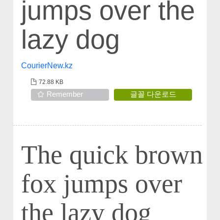
jumps over the
lazy dog
CourierNew.kz
72.88 KB
Remember
글꼴 다운로드
The quick brown
fox jumps over
the lazy dog