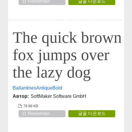
Remember
글꼴 다운로드
The quick brown
fox jumps over
the lazy dog
BallantinesAntiqueBold
Автор:
SoftMaker Software GmbH
78.88 KB
Remember
글꼴 다운로드