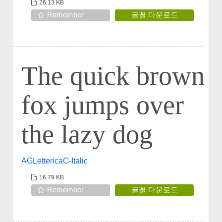
26.13 KB
Remember
글꼴 다운로드
The quick brown
fox jumps over
the lazy dog
AGLettericaC-Italic
16.79 KB
Remember
글꼴 다운로드