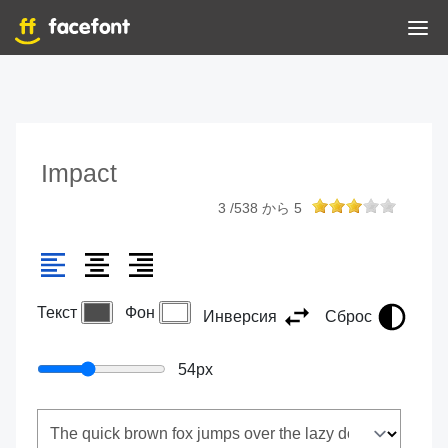
Impact
3
/
538
から
5
Текст
Фон
Инверсия
Сброс
54
px