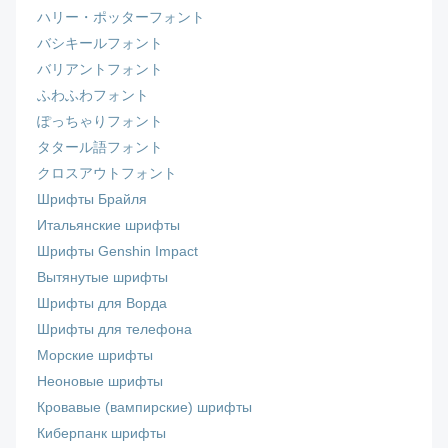
ハリー・ポッターフォント
バシキールフォント
バリアントフォント
ふわふわフォント
ぽっちゃりフォント
タタール語フォント
クロスアウトフォント
Шрифты Брайля
Итальянские шрифты
Шрифты Genshin Impact
Вытянутые шрифты
Шрифты для Ворда
Шрифты для телефона
Морские шрифты
Неоновые шрифты
Кровавые (вампирские) шрифты
Киберпанк шрифты