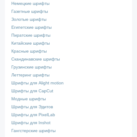
Немецкие шрифты
Газетные шрифты
Золотые шрифты
Египетские шрифты
Пиратские шрифты
Китайские шрифты
Красные шрифты
Скандинавские шрифты
Грузинские шрифты
Леттеринг шрифты
Шрифты для Alight motion
Шрифты для CapCut
Модные шрифты
Шрифты для Эдитов
Шрифты для PixelLab
Шрифты для Inshot
Гангстерские шрифты