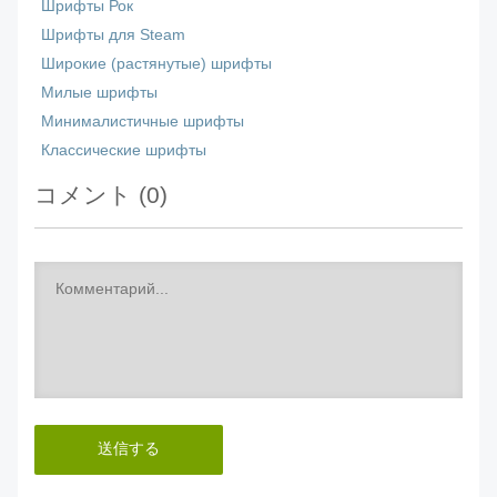
Шрифты Рок
Шрифты для Steam
Широкие (растянутые) шрифты
Милые шрифты
Минималистичные шрифты
Классические шрифты
コメント (
0
)
送信する