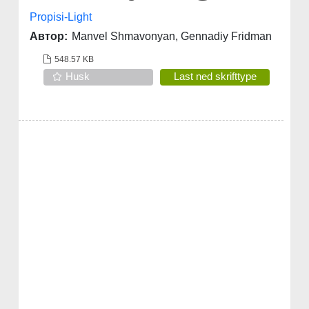
Propisi-Light
Автор:
Manvel Shmavonyan, Gennadiy Fridman
548.57 KB
Husk
Last ned skrifttype