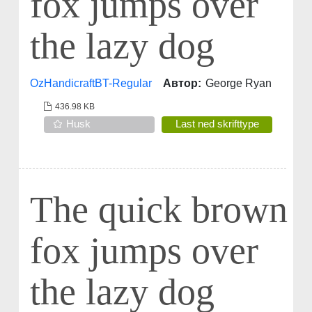
fox jumps over
the lazy dog
OzHandicraftBT-Regular
Автор:
George Ryan
436.98 KB
Husk
Last ned skrifttype
The quick brown
fox jumps over
the lazy dog