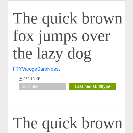
The quick brown
fox jumps over
the lazy dog
FTYVarogeSaroNoest
363.13 KB
Husk
Last ned skrifttype
The quick brown