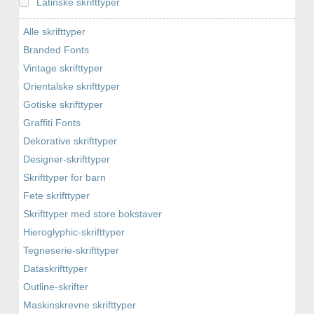
Latinske skrifttyper
Alle skrifttyper
Branded Fonts
Vintage skrifttyper
Orientalske skrifttyper
Gotiske skrifttyper
Graffiti Fonts
Dekorative skrifttyper
Designer-skrifttyper
Skrifttyper for barn
Fete skrifttyper
Skrifttyper med store bokstaver
Hieroglyphic-skrifttyper
Tegneserie-skrifttyper
Dataskrifttyper
Outline-skrifter
Maskinskrevne skrifttyper