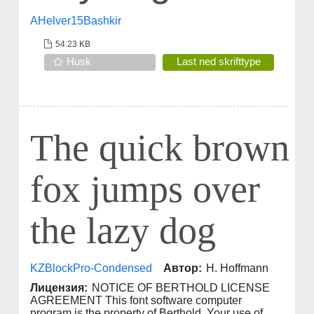
AHelver15Bashkir
54.23 KB
Husk
Last ned skrifttype
The quick brown
fox jumps over
the lazy dog
KZBlockPro-Condensed
Автор:
H. Hoffmann
Лицензия:
NOTICE OF BERTHOLD LICENSE
AGREEMENT This font software computer
program is the property of Berthold. Your use of