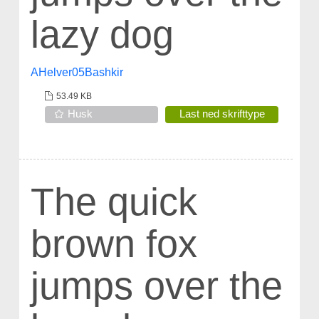
lazy dog
AHelver05Bashkir
53.49 KB
Husk
Last ned skrifttype
The quick
brown fox
jumps over the