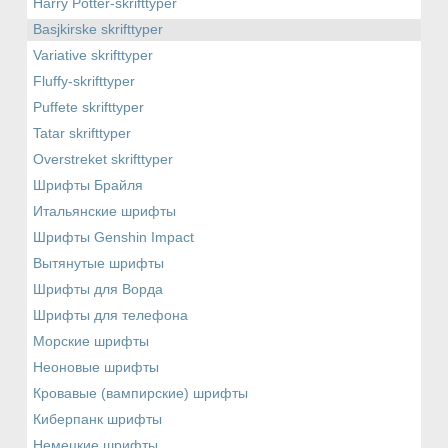
Harry Potter-skrifttyper
Basjkirske skrifttyper
Variative skrifttyper
Fluffy-skrifttyper
Puffete skrifttyper
Tatar skrifttyper
Overstreket skrifttyper
Шрифты Брайля
Итальянские шрифты
Шрифты Genshin Impact
Вытянутые шрифты
Шрифты для Ворда
Шрифты для телефона
Морские шрифты
Неоновые шрифты
Кровавые (вампирские) шрифты
Киберпанк шрифты
Немецкие шрифты