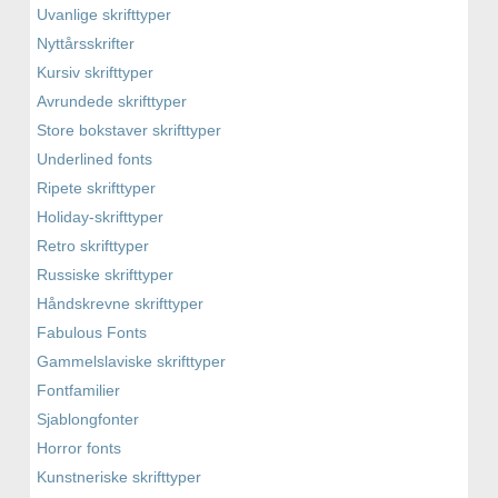
Uvanlige skrifttyper
Nyttårsskrifter
Kursiv skrifttyper
Avrundede skrifttyper
Store bokstaver skrifttyper
Underlined fonts
Ripete skrifttyper
Holiday-skrifttyper
Retro skrifttyper
Russiske skrifttyper
Håndskrevne skrifttyper
Fabulous Fonts
Gammelslaviske skrifttyper
Fontfamilier
Sjablongfonter
Horror fonts
Kunstneriske skrifttyper