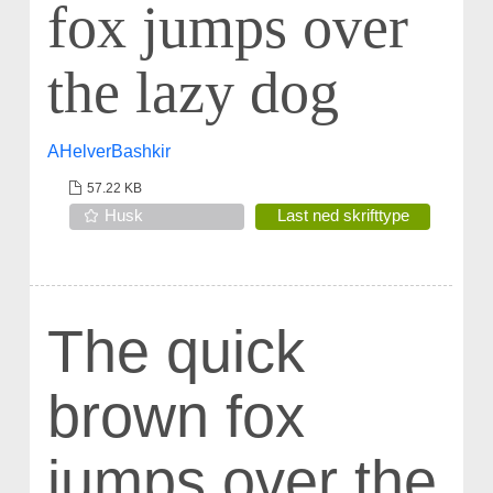
fox jumps over
the lazy dog
AHelverBashkir
57.22 KB
Husk
Last ned skrifttype
The quick
brown fox
jumps over the