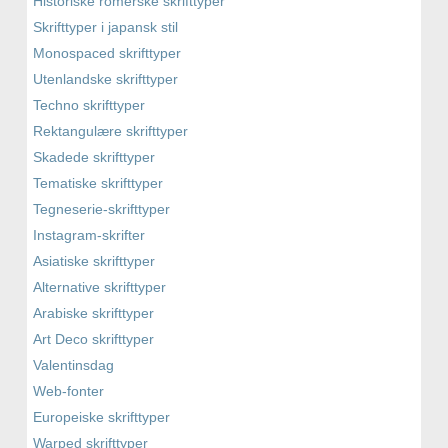
Historiske romerske skrifttyper
Skrifttyper i japansk stil
Monospaced skrifttyper
Utenlandske skrifttyper
Techno skrifttyper
Rektangulære skrifttyper
Skadede skrifttyper
Tematiske skrifttyper
Tegneserie-skrifttyper
Instagram-skrifter
Asiatiske skrifttyper
Alternative skrifttyper
Arabiske skrifttyper
Art Deco skrifttyper
Valentinsdag
Web-fonter
Europeiske skrifttyper
Warped skrifttyper