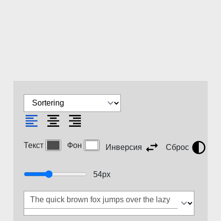
Текст
Фон
Инверсия
Сброс
54
px