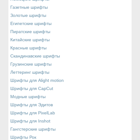
Газетные шрифты
Золотые шрифты
Египетские шрифты
Пиратские шрифты
Китайские шрифты
Красные шрифты
Скандинавские шрифты
Грузинские шрифты
Леттеринг шрифты
Шрифты для Alight motion
Шрифты для CapCut
Модные шрифты
Шрифты для Эдитов
Шрифты для PixelLab
Шрифты для Inshot
Гангстерские шрифты
Шрифты Рок