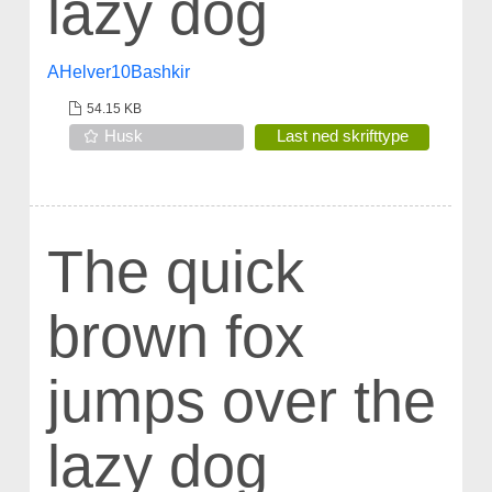
lazy dog
AHelver10Bashkir
54.15 KB
Husk
Last ned skrifttype
The quick
brown fox
jumps over the
lazy dog