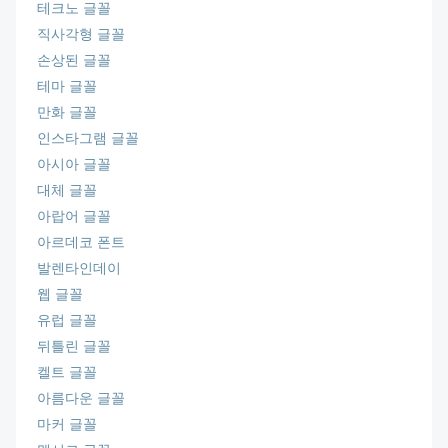
테크노 글꼴
직사각형 글꼴
손상된 글꼴
테마 글꼴
만화 글꼴
인스타그램 글꼴
아시아 글꼴
대체 글꼴
아랍어 글꼴
아르데코 폰트
발렌타인데이
웹 글꼴
유럽 글꼴
뒤틀린 글꼴
켈트 글꼴
아름다운 글꼴
마커 글꼴