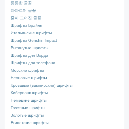
통통한 글꼴
타타르어 글꼴
줄이 그어진 글꼴
Шрифты Брайля
Итальянские шрифты
Шрифты Genshin Impact
Вытянутые шрифты
Шрифты для Ворда
Шрифты для телефона
Морские шрифты
Неоновые шрифты
Кровавые (вампирские) шрифты
Киберпанк шрифты
Немецкие шрифты
Газетные шрифты
Золотые шрифты
Египетские шрифты