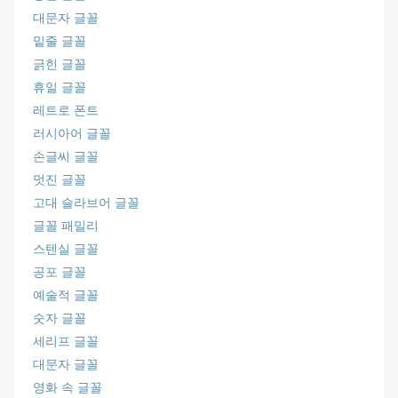
대문자 글꼴
밑줄 글꼴
긁힌 글꼴
휴일 글꼴
레트로 폰트
러시아어 글꼴
손글씨 글꼴
멋진 글꼴
고대 슬라브어 글꼴
글꼴 패밀리
스텐실 글꼴
공포 글꼴
예술적 글꼴
숫자 글꼴
세리프 글꼴
대문자 글꼴
영화 속 글꼴