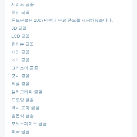
세리프 글꼴
문신 글꼴
폰트유클은 2007년부터 무료 폰트를 제공해왔습니다.
3D 글꼴
LCD 글꼴
원하는 글꼴
서양 글꼴
기타 글꼴
그리스어 글꼴
군사 글꼴
픽셀 글꼴
캘리그라피 글꼴
드로잉 글꼴
역사 로마 글꼴
일본식 글꼴
모노스페이스 글꼴
외국 글꼴