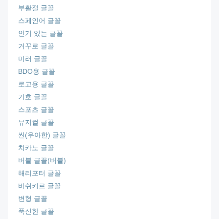
부활절 글꼴
스페인어 글꼴
인기 있는 글꼴
거꾸로 글꼴
미러 글꼴
BDO용 글꼴
로고용 글꼴
기호 글꼴
스포츠 글꼴
뮤지컬 글꼴
씬(우아한) 글꼴
치카노 글꼴
버블 글꼴(버블)
해리포터 글꼴
바쉬키르 글꼴
변형 글꼴
푹신한 글꼴