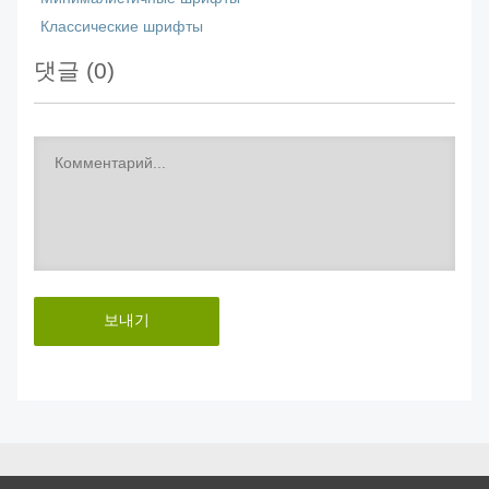
Классические шрифты
댓글 (
0
)
보내기