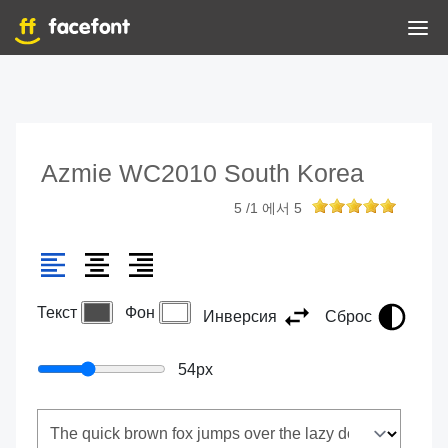
Azmie WC2010 South Korea
5
/
1
에서
5
Текст
Фон
Инверсия
Сброс
54
px