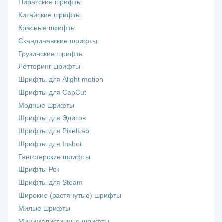
Пиратские шрифты
Китайские шрифты
Красные шрифты
Скандинавские шрифты
Грузинские шрифты
Леттеринг шрифты
Шрифты для Alight motion
Шрифты для CapCut
Модные шрифты
Шрифты для Эдитов
Шрифты для PixelLab
Шрифты для Inshot
Гангстерские шрифты
Шрифты Рок
Шрифты для Steam
Широкие (растянутые) шрифты
Милые шрифты
Минималистичные шрифты