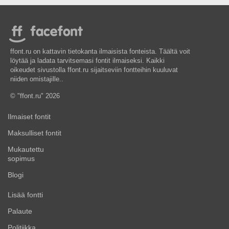
ffont.ru on kattavin tietokanta ilmaisista fonteista. Täältä voit
löytää ja ladata tarvitsemasi fontit ilmaiseksi. Kaikki
oikeudet sivustolla ffont.ru sijaitseviin fontteihin kuuluvat
niiden omistajille..
© "ffont.ru" 2026
Ilmaiset fontit
Maksulliset fontit
Mukautettu
sopimus
Blogi
Lisää fontti
Palaute
Politiikka