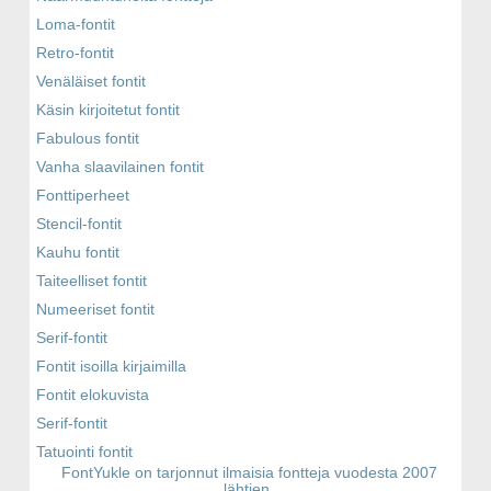
Loma-fontit
Retro-fontit
Venäläiset fontit
Käsin kirjoitetut fontit
Fabulous fontit
Vanha slaavilainen fontit
Fonttiperheet
Stencil-fontit
Kauhu fontit
Taiteelliset fontit
Numeeriset fontit
Serif-fontit
Fontit isoilla kirjaimilla
Fontit elokuvista
Serif-fontit
Tatuointi fontit
FontYukle on tarjonnut ilmaisia fontteja vuodesta 2007
lähtien.