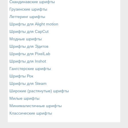
Скандинавские шрифты
Грузинские шрифты
Леттеринг шрифты
Шрифты для Alight motion
Шрифты для CapCut
Модные шрифты
Шрифты для Эдитов
Шрифты для PixelLab
Шрифты для Inshot
Гангстерские шрифты
Шрифты Рок
Шрифты для Steam
Широкие (растянутые) шрифты
Милые шрифты
Минималистичные шрифты
Классические шрифты