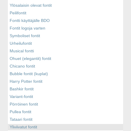
Ylösalaisin olevat fontit
Peilifontit
Fontti käyttäjälle BDO
Fontit logoja varten
Symboliset fontit
Urheilufontit
Musical fontti
Ohuet (elegantit) fontit
Chicano fontit
Bubble fontit (kuplat)
Harry Potter fontit
Bashkir fontit
Variant-fontit
Pörröinen fontit
Pullea fontit
Tataari fontit
Yliviivatut fontit