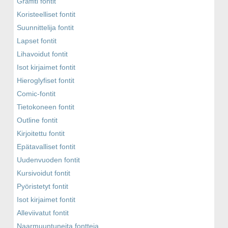
Graffiti fontit
Koristeelliset fontit
Suunnittelija fontit
Lapset fontit
Lihavoidut fontit
Isot kirjaimet fontit
Hieroglyfiset fontit
Comic-fontit
Tietokoneen fontit
Outline fontit
Kirjoitettu fontit
Epätavalliset fontit
Uudenvuoden fontit
Kursivoidut fontit
Pyöristetyt fontit
Isot kirjaimet fontit
Alleviivatut fontit
Naarmuuntuneita fontteja