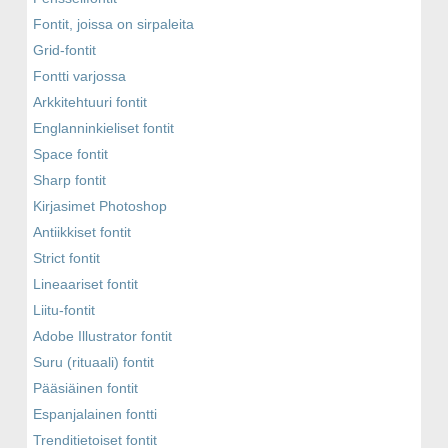
Fontit, joissa on sirpaleita
Grid-fontit
Fontti varjossa
Arkkitehtuuri fontit
Englanninkieliset fontit
Space fontit
Sharp fontit
Kirjasimet Photoshop
Antiikkiset fontit
Strict fontit
Lineaariset fontit
Liitu-fontit
Adobe Illustrator fontit
Suru (rituaali) fontit
Pääsiäinen fontit
Espanjalainen fontti
Trenditietoiset fontit