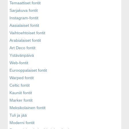
Temaattiset fontit
Sarjakuva fontit
Instagram-fontit
Aasialaiset fontit
Vaihtoehtoiset fontit
Arabialaiset fontit
Art Deco fontit
Ystävänpäivä
Web-fontit
Eurooppalaiset fontit
Warped fontit
Celtic fontit
Kauniit fontit
Marker fontit
Meksikolainen fontit
Tuli ja jää
Moderni fontit