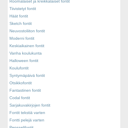
Roomalaiset ja kreikkalaiset fontit
Tiivistetyt fontit
Häät fontit
Sketch fontit
Neuvostoliiton fontit
Moderni fontit
Keskiaikainen fontit
Vanha koulukunta
Halloween fontit
Koulufontit
Syntymäpäivä fontit
Otsikkofontit
Fantastinen fontit
Codal fontit
Sarjakuvakirjojen fontit
Fontit tekstiä varten
Fontti pelejä varten
Pensselifontit