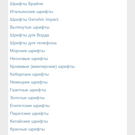
Шрифты Брайля
Итальянские шрифты
Шрифты Genshin Impact
Вытянутые шрифты
Шрифты для Ворда
Шрифты для телефона
Морские шрифты
Неоновые шрифты
Кровавые (вампирские) шрифты
Киберпанк шрифты
Немецкие шрифты
Газетные шрифты
Золотые шрифты
Египетские шрифты
Пиратские шрифты
Китайские шрифты
Красные шрифты