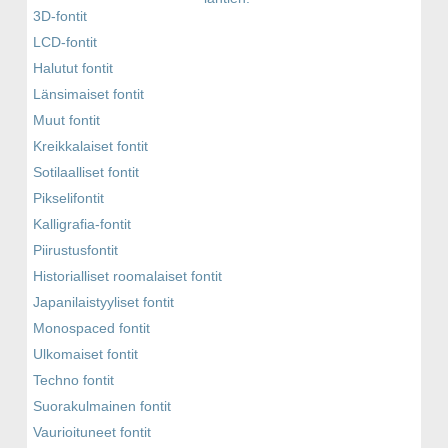
3D-fontit
LCD-fontit
Halutut fontit
Länsimaiset fontit
Muut fontit
Kreikkalaiset fontit
Sotilaalliset fontit
Pikselifontit
Kalligrafia-fontit
Piirustusfontit
Historialliset roomalaiset fontit
Japanilaistyyliset fontit
Monospaced fontit
Ulkomaiset fontit
Techno fontit
Suorakulmainen fontit
Vaurioituneet fontit