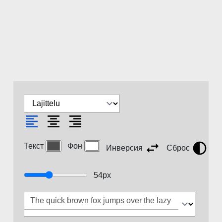
Текст
Фон
Инверсия
Сброс
54
px