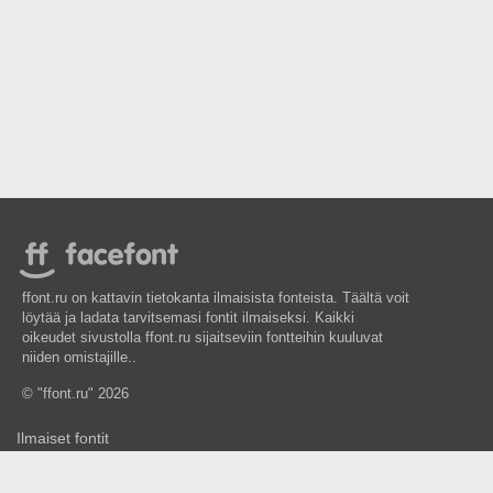
ffont.ru on kattavin tietokanta ilmaisista fonteista. Täältä voit
löytää ja ladata tarvitsemasi fontit ilmaiseksi. Kaikki
oikeudet sivustolla ffont.ru sijaitseviin fontteihin kuuluvat
niiden omistajille..
© "ffont.ru" 2026
Ilmaiset fontit
Maksulliset fontit