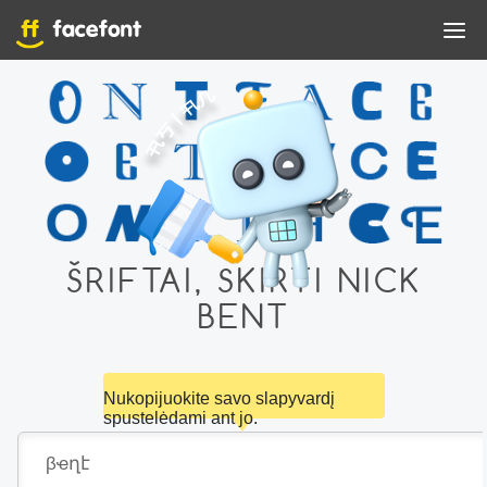
ŠRIFTAI, SKIRTI NICK
BENT
Nukopijuokite savo slapyvardį
spustelėdami ant jo.