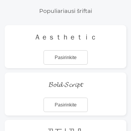
Populiariausi šriftai
Ａｅｓｔｈｅｔｉｃ
Pasirinkite
𝓑𝓸𝓵𝓭 𝓢𝓬𝓻𝓲𝓹𝓽
Pasirinkite