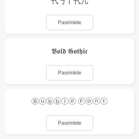
卂丂丨卂几
Pasirinkite
𝕭𝖔𝖑𝖉 𝕲𝖔𝖙𝖍𝖎𝖈
Pasirinkite
Ⓑⓤⓑⓑⓛⓔ Ⓕⓞⓝⓣ
Pasirinkite