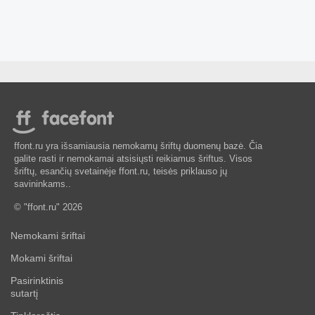
ffont.ru yra išsamiausia nemokamų šriftų duomenų bazė. Čia
galite rasti ir nemokamai atsisiųsti reikiamus šriftus. Visos
šriftų, esančių svetainėje ffont.ru, teisės priklauso jų
savininkams..
© "ffont.ru" 2026
Nemokami šriftai
Mokami šriftai
Pasirinktinis
sutartį