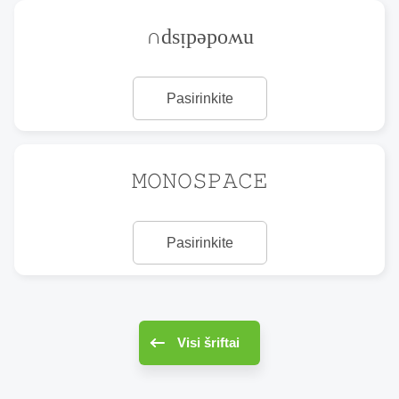
∩dsᴉpǝpoʍu
Pasirinkite
𝙼𝙾𝙽𝙾𝚂𝙿𝙰𝙲𝙴
Pasirinkite
Visi šriftai