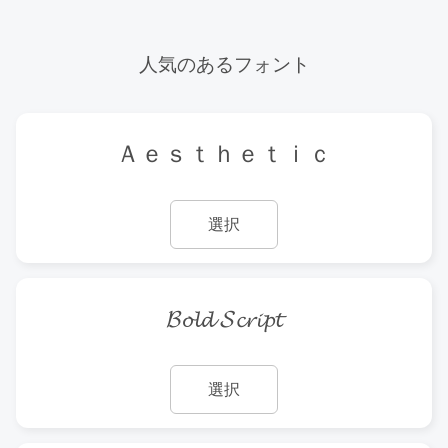
人気のあるフォント
Ａｅｓｔｈｅｔｉｃ
選択
𝓑𝓸𝓵𝓭 𝓢𝓬𝓻𝓲𝓹𝓽
選択