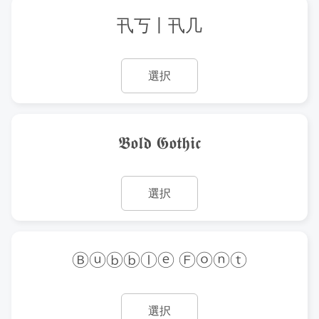
卂丂丨卂几
選択
𝕭𝖔𝖑𝖉 𝕲𝖔𝖙𝖍𝖎𝖈
選択
Ⓑⓤⓑⓑⓛⓔ Ⓕⓞⓝⓣ
選択