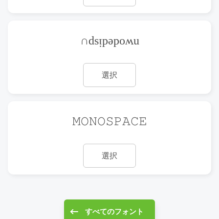
∩dsᴉpǝpoʍu
選択
𝙼𝙾𝙽𝙾𝚂𝙿𝙰𝙲𝙴
選択
すべてのフォント