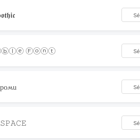
𝖙𝖍𝖎𝖈
Sé
ⓑⓛⓔ Ⓕⓞⓝⓣ
Sé
ǝpoʍu
Sé
𝚂𝙿𝙰𝙲𝙴
Sé