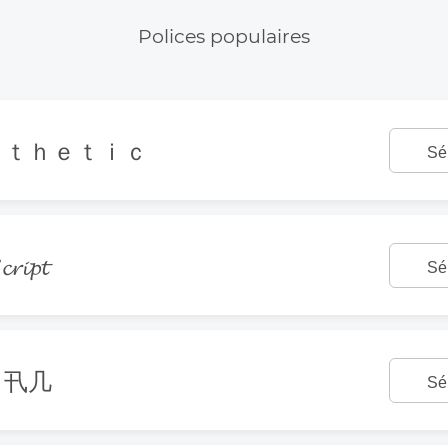
Polices populaires
ｓｔｈｅｔｉｃ
Sé
𝓻𝓲𝓹𝓽
Sé
丨卂几
Sé