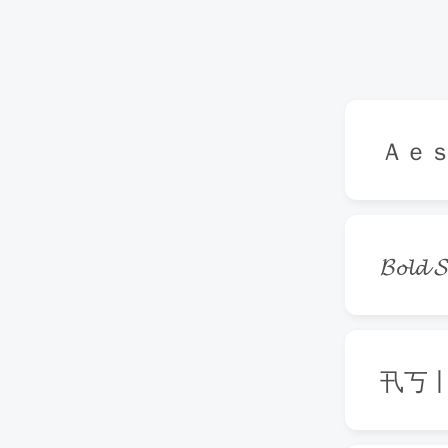
Ａｅ
𝓑𝓸𝓵𝓭 𝓢
卂丂