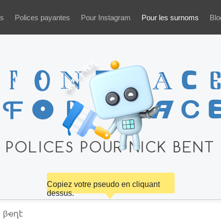
es
Polices payantes
Pour Instagram
Pour les surnoms
Blo
POLICES POUR NICK BENT
Copiez votre pseudo en cliquant
dessus.