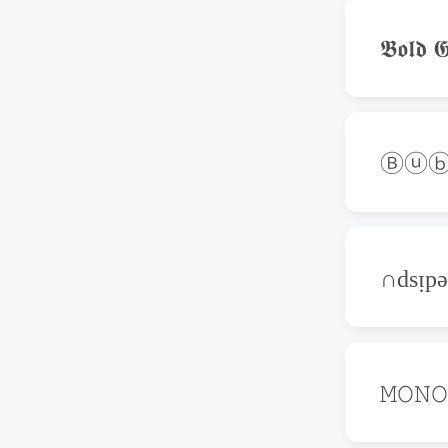
𝕭𝖔𝖑𝖉 𝕲
Ⓑⓤⓑ
∩dsᴉp
𝙼𝙾𝙽𝙾