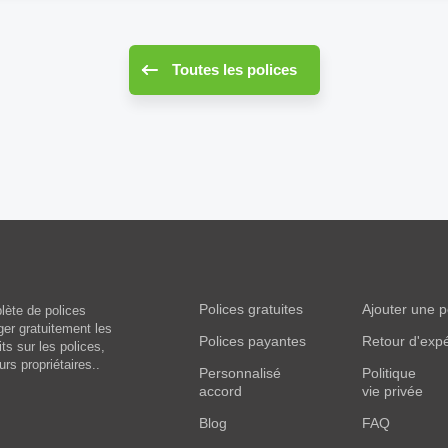
Toutes les polices
Polices gratuites
Ajouter une p
lète de polices
ger gratuitement les
Polices payantes
Retour d'exp
ts sur les polices,
urs propriétaires..
Personnalisé
Politique
accord
vie privée
Blog
FAQ