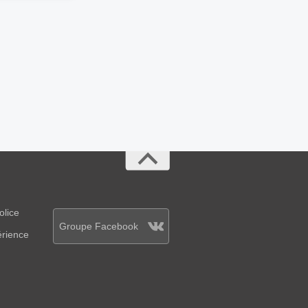
olice
Groupe Facebook
érience