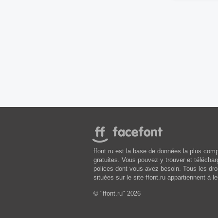
ffont.ru est la base de données la plus comp
gratuites. Vous pouvez y trouver et téléchar
polices dont vous avez besoin. Tous les droi
situées sur le site ffont.ru appartiennent à le
© "ffont.ru" 2026