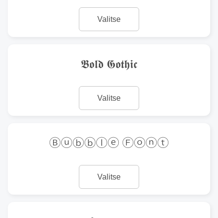
Valitse
𝕭𝖔𝖑𝖉 𝕲𝖔𝖙𝖍𝖎𝖈
Valitse
Ⓑⓤⓑⓑⓛⓔ Ⓕⓞⓝⓣ
Valitse