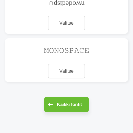
∩dsᴉpǝpoʍu
Valitse
𝙼𝙾𝙽𝙾𝚂𝙿𝙰𝙲𝙴
Valitse
Kaikki fontit