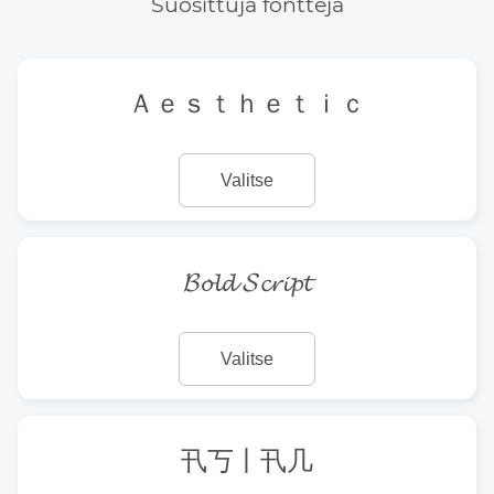
Suosittuja fontteja
Ａｅｓｔｈｅｔｉｃ
Valitse
𝓑𝓸𝓵𝓭 𝓢𝓬𝓻𝓲𝓹𝓽
Valitse
卂丂丨卂几