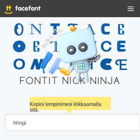
FONTIT NICK NINJA
Kopioi lempinimesi klikkaamalla
sitä.