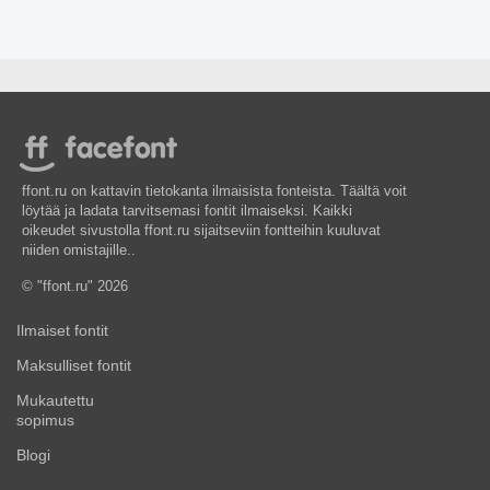
ffont.ru on kattavin tietokanta ilmaisista fonteista. Täältä voit
löytää ja ladata tarvitsemasi fontit ilmaiseksi. Kaikki
oikeudet sivustolla ffont.ru sijaitseviin fontteihin kuuluvat
niiden omistajille..
© "ffont.ru" 2026
Ilmaiset fontit
Maksulliset fontit
Mukautettu
sopimus
Blogi