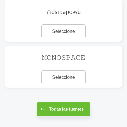
∩dsᴉpǝpoʍu
Seleccione
𝙼𝙾𝙽𝙾𝚂𝙿𝙰𝙲𝙴
Seleccione
Todas las fuentes