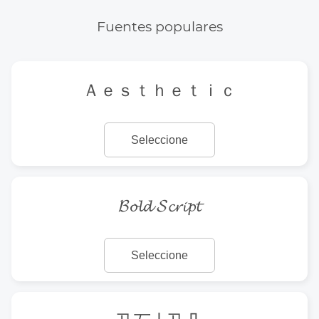
Fuentes populares
Ａｅｓｔｈｅｔｉｃ
Seleccione
𝓑𝓸𝓵𝓭 𝓢𝓬𝓻𝓲𝓹𝓽
Seleccione