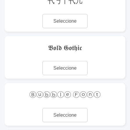
卂丂丨卂几
Seleccione
𝕭𝖔𝖑𝖉 𝕲𝖔𝖙𝖍𝖎𝖈
Seleccione
Ⓑⓤⓑⓑⓛⓔ Ⓕⓞⓝⓣ
Seleccione