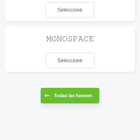
Seleccione
𝙼𝙾𝙽𝙾𝚂𝙿𝙰𝙲𝙴
Seleccione
Todas las fuentes