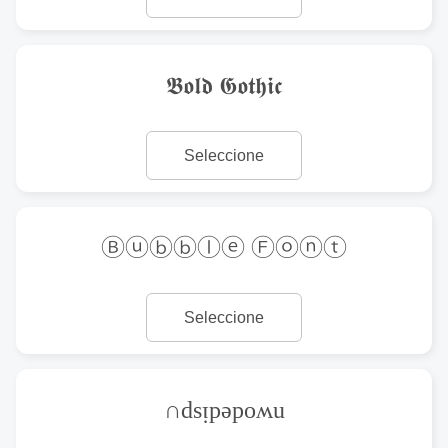
𝕭𝖔𝖑𝖉 𝕲𝖔𝖙𝖍𝖎𝖈
Seleccione
Ⓑⓤⓑⓑⓛⓔ Ⓕⓞⓝⓣ
Seleccione
∩dsᴉpǝpoʍu