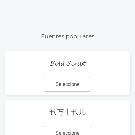
Fuentes populares
𝓑𝓸𝓵𝓭 𝓢𝓬𝓻𝓲𝓹𝓽
Seleccione
卂丂丨卂几
Seleccione