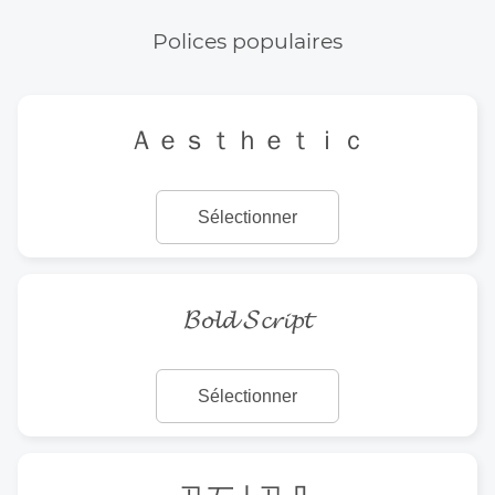
Polices populaires
Ａｅｓｔｈｅｔｉｃ
Sélectionner
𝓑𝓸𝓵𝓭 𝓢𝓬𝓻𝓲𝓹𝓽
Sélectionner