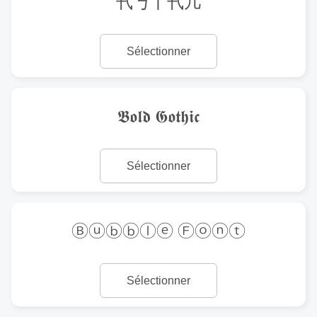
卂丂丨卂几
Sélectionner
𝕭𝖔𝖑𝖉 𝕲𝖔𝖙𝖍𝖎𝖈
Sélectionner
Ⓑⓤⓑⓑⓛⓔ Ⓕⓞⓝⓣ
Sélectionner