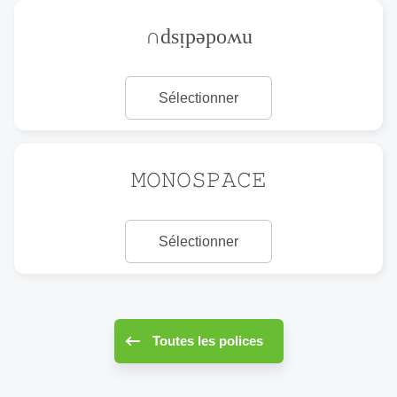
∩dsᴉpǝpoʍu
Sélectionner
𝙼𝙾𝙽𝙾𝚂𝙿𝙰𝙲𝙴
Sélectionner
Toutes les polices