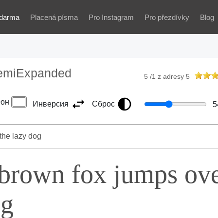
darma
Placená písma
Pro Instagram
Pro přezdívky
Blog
SemiExpanded
5
/
1
z adresy
5
он
Инверсия
Сброс
5
 brown fox jumps ov
og