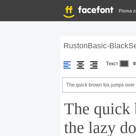
Písma z
RustonBasic-Black
Текст
Ф
The quick
the lazy d