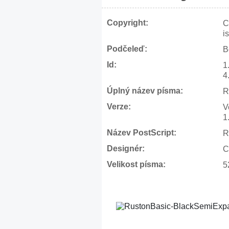
Copyright:
C
i
Podčeleď:
B
Id:
1
4
Úplný název písma:
R
Verze:
V
1
Název PostScript:
R
Designér:
C
Velikost písma:
5