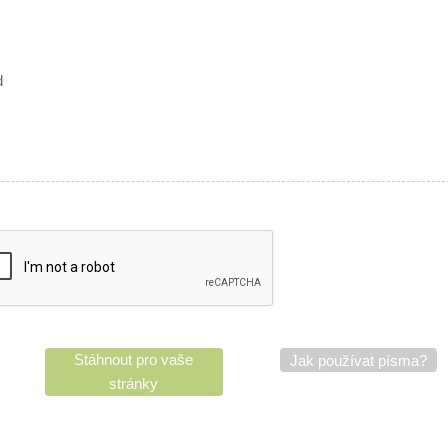
d
Stáhnout pro vaše
Jak používat písma?
stránky