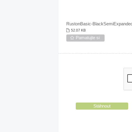
RustonBasic-BlackSemiExpande
52.07 KB
Pamatujte si
Stáhnout