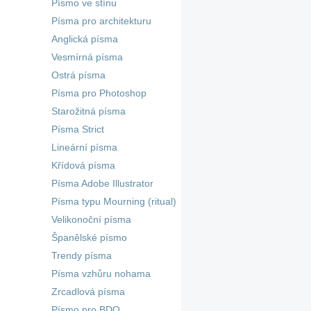
Písmo ve stínu
Písma pro architekturu
Anglická písma
Vesmírná písma
Ostrá písma
Písma pro Photoshop
Starožitná písma
Písma Strict
Lineární písma
Křídová písma
Písma Adobe Illustrator
Písma typu Mourning (ritual)
Velikonoční písma
Španělské písmo
Trendy písma
Písma vzhůru nohama
Zrcadlová písma
Písmo pro BDO