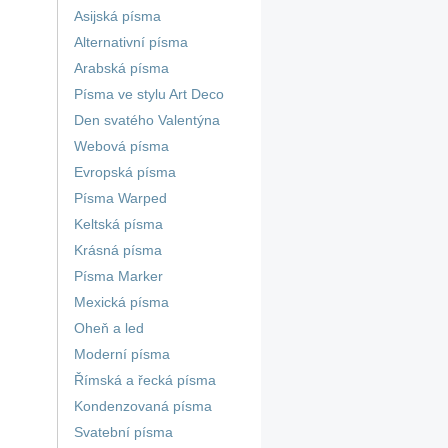
Asijská písma
Alternativní písma
Arabská písma
Písma ve stylu Art Deco
Den svatého Valentýna
Webová písma
Evropská písma
Písma Warped
Keltská písma
Krásná písma
Písma Marker
Mexická písma
Oheň a led
Moderní písma
Římská a řecká písma
Kondenzovaná písma
Svatební písma