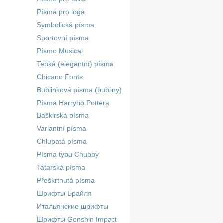
Písma pro loga
Symbolická písma
Sportovní písma
Písmo Musical
Tenká (elegantní) písma
Chicano Fonts
Bublinková písma (bubliny)
Písma Harryho Pottera
Baškirská písma
Variantní písma
Chlupatá písma
Písma typu Chubby
Tatarská písma
Přeškrtnutá písma
Шрифты Брайля
Итальянские шрифты
Шрифты Genshin Impact