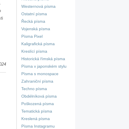
a
Westernová písma
o
Ostatní písma
ti
Řecká písma
Vojenská písma
Písma Pixel
Kaligrafická písma
Kreslící písma
Historická římská písma
024
Písma v japonském stylu
Písma s monospace
Zahraniční písma
Techno písma
Obdélníková písma
Poškozená písma
Tematická písma
Kreslená písma
Písma Instagramu