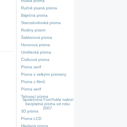
Ruská písma
Ručně psaná písma
Báječná písma
Staroslověnská písma
Rodiny písem
Šablonová písma
Hororová písma
Umělecká písma
Číslicová písma
Písma serif
Písma s velkými písmeny
Písma z filmů
Písma serif
Tetovací písma
Společnost FontYukle nabízí
bezplatná písma od roku
2007.
3D písma
Písma LCD
Hledaná písma