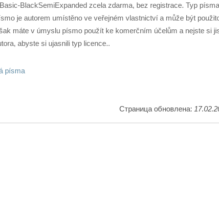
Basic-BlackSemiExpanded zcela zdarma, bez registrace. Typ písm
ísmo je autorem umístěno ve veřejném vlastnictví a může být použit
šak máte v úmyslu písmo použít ke komerčním účelům a nejste si jis
tora, abyste si ujasnili typ licence..
á písma
Страница обновлена:
17.02.2