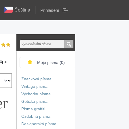
Čeština
Přihlášení
4
px
Moje písma (
0
)
Značková písma
Vintage písma
Východní písma
er
Gotická písma
Písma graffiti
Ozdobná písma
Designerská písma