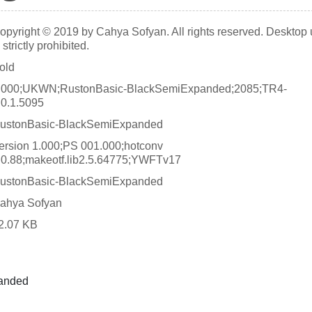
opyright © 2019 by Cahya Sofyan. All rights reserved. Desktop
s strictly prohibited.
old
.000;UKWN;RustonBasic-BlackSemiExpanded;2085;TR4-
.0.1.5095
ustonBasic-BlackSemiExpanded
ersion 1.000;PS 001.000;hotconv
.0.88;makeotf.lib2.5.64775;YWFTv17
ustonBasic-BlackSemiExpanded
ahya Sofyan
2.07 KB