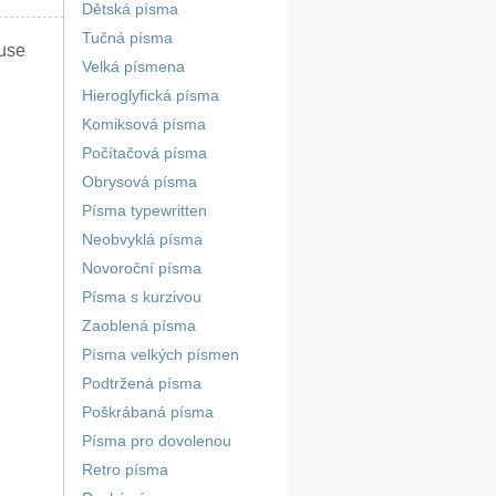
Dětská písma
Tučná písma
 use
Velká písmena
Hieroglyfická písma
Komiksová písma
Počítačová písma
Obrysová písma
Písma typewritten
Neobvyklá písma
Novoroční písma
Písma s kurzivou
Zaoblená písma
Písma velkých písmen
Podtržená písma
Poškrábaná písma
Písma pro dovolenou
Retro písma