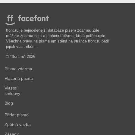
ffont.ru je nejucelenější databáze písem zdarma. Zde
můžete zdarma najít a stáhnout písma, která potřebujete.
Všechna práva na písma umístěná na stránce ffont.ru patří
jejich vlastníkům..
© "ffont.ru" 2026
Písma zdarma
Placená písma
Vlastní
smlouvy
Blog
Přidat písmo
Zpětná vazba
Zásady