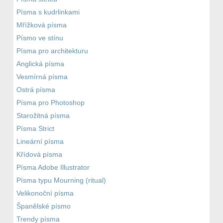
Písma s kudrlinkami
Mřížková písma
Písmo ve stínu
Písma pro architekturu
Anglická písma
Vesmírná písma
Ostrá písma
Písma pro Photoshop
Starožitná písma
Písma Strict
Lineární písma
Křídová písma
Písma Adobe Illustrator
Písma typu Mourning (ritual)
Velikonoční písma
Španělské písmo
Trendy písma