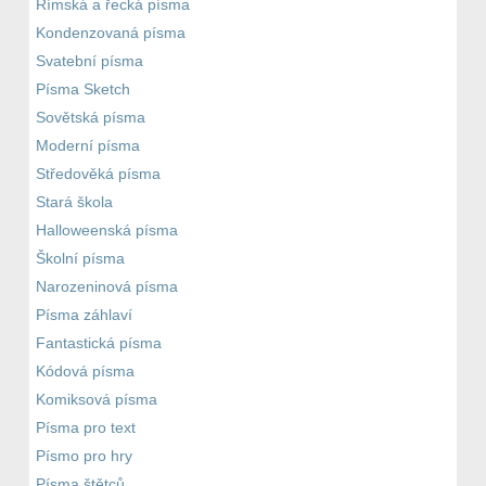
Římská a řecká písma
Kondenzovaná písma
Svatební písma
Písma Sketch
Sovětská písma
Moderní písma
Středověká písma
Stará škola
Halloweenská písma
Školní písma
Narozeninová písma
Písma záhlaví
Fantastická písma
Kódová písma
Komiksová písma
Písma pro text
Písmo pro hry
Písma štětců