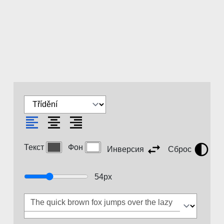
Текст
Фон
Инверсия
Сброс
54
px