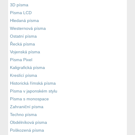
3D písma
Písma LCD
Hledaná písma
Westernová písma
Ostatní písma
Řecká písma
Vojenská písma
Písma Pixel
Kaligrafická písma
Kreslící písma
Historická římská písma
Písma v japonském stylu
Písma s monospace
Zahraniční písma
Techno písma
Obdélníková písma
Poškozená písma