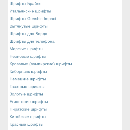
Шрифты Брайля
Итальянские шрифты
Шрифты Genshin Impact
Вытянутые шрифты
Шрифты для Ворда
Шрифты для телефона
Морские шрифты
Неоновые шрифты
Кровавые (вампирские) шрифты
Киберпанк шрифты
Немецкие шрифты
Газетные шрифты
Золотые шрифты
Египетские шрифты
Пиратские шрифты
Китайские шрифты
Красные шрифты