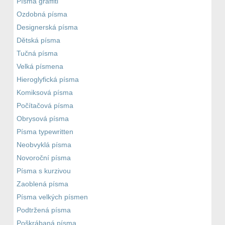
Písma graffiti
Ozdobná písma
Designerská písma
Dětská písma
Tučná písma
Velká písmena
Hieroglyfická písma
Komiksová písma
Počítačová písma
Obrysová písma
Písma typewritten
Neobvyklá písma
Novoroční písma
Písma s kurzivou
Zaoblená písma
Písma velkých písmen
Podtržená písma
Poškrábaná písma