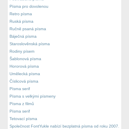
Písma pro dovolenou
Retro písma
Ruská písma
Ručně psaná písma
Báječná písma
Staroslověnská písma
Rodiny písem
Šablonová písma
Hororová písma
Umělecká písma
Číslicová písma
Písma serif
Písma s velkými písmeny
Písma z filmů
Písma serif
Tetovací písma
Společnost FontYukle nabízí bezplatná písma od roku 2007.