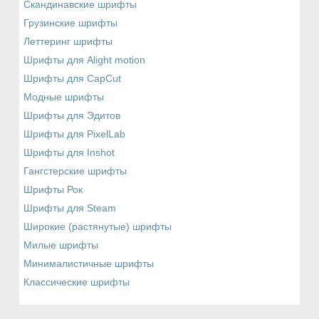
Скандинавские шрифты
Грузинские шрифты
Леттеринг шрифты
Шрифты для Alight motion
Шрифты для CapCut
Модные шрифты
Шрифты для Эдитов
Шрифты для PixelLab
Шрифты для Inshot
Гангстерские шрифты
Шрифты Рок
Шрифты для Steam
Широкие (растянутые) шрифты
Милые шрифты
Минималистичные шрифты
Классические шрифты