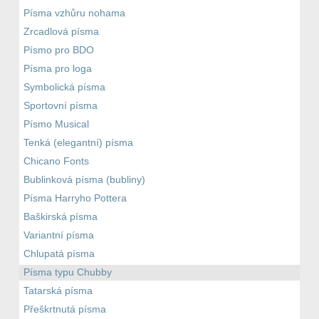
Písma vzhůru nohama
Zrcadlová písma
Písmo pro BDO
Písma pro loga
Symbolická písma
Sportovní písma
Písmo Musical
Tenká (elegantní) písma
Chicano Fonts
Bublinková písma (bubliny)
Písma Harryho Pottera
Baškirská písma
Variantní písma
Chlupatá písma
Písma typu Chubby
Tatarská písma
Přeškrtnutá písma