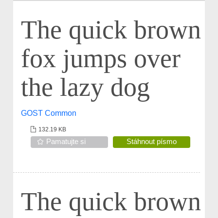
The quick brown
fox jumps over
the lazy dog
GOST Common
132.19 KB
Pamatujte si
Stáhnout písmo
The quick brown