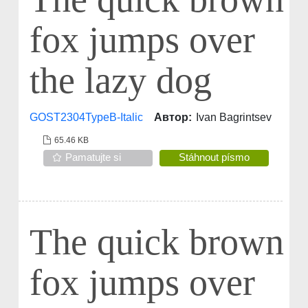
fox jumps over
the lazy dog
GOST2304TypeB-Italic
Автор:
Ivan Bagrintsev
65.46 KB
Pamatujte si
Stáhnout písmo
The quick brown
fox jumps over