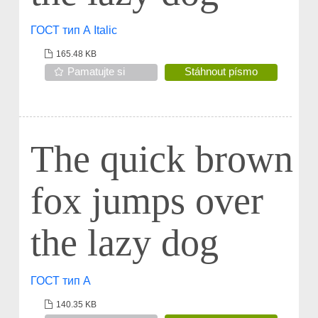
ГОСТ тип А Italic
165.48 KB
Pamatujte si
Stáhnout písmo
The quick brown
fox jumps over
the lazy dog
ГОСТ тип А
140.35 KB