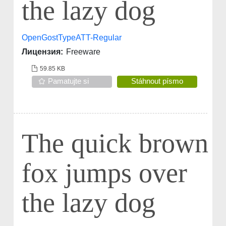
the lazy dog
OpenGostTypeATT-Regular
Лицензия:
Freeware
59.85 KB
Pamatujte si
Stáhnout písmo
The quick brown
fox jumps over
the lazy dog