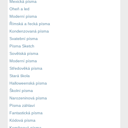
Mexická písma
Oheň a led
Moderní písma
Římská a řecká písma
Kondenzovaná písma
Svatební písma
Písma Sketch
Sovětská písma
Moderní písma
Středověká písma
Stará škola
Halloweenská písma
Školní písma
Narozeninová písma
Písma záhlaví
Fantastická písma
Kódová písma
Komiksová písma