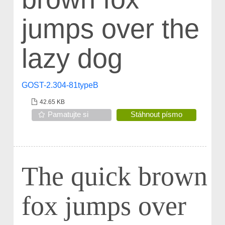
jumps over the
lazy dog
GOST-2.304-81typeB
42.65 KB
Pamatujte si
Stáhnout písmo
The quick brown
fox jumps over