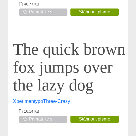
46.77 KB
Pamatujte si
Stáhnout písmo
The quick brown
fox jumps over
the lazy dog
XperimentypoThree-Crazy
16.14 KB
Pamatujte si
Stáhnout písmo