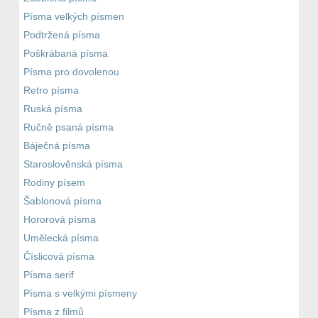
Písma velkých písmen
Podtržená písma
Poškrábaná písma
Písma pro dovolenou
Retro písma
Ruská písma
Ručně psaná písma
Báječná písma
Staroslověnská písma
Rodiny písem
Šablonová písma
Hororová písma
Umělecká písma
Číslicová písma
Písma serif
Písma s velkými písmeny
Písma z filmů