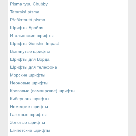
Písma typu Chubby
Tatarská písma
Přeškrtnutá písma
Шрифты Брайля
Итальянские шрифты
Шрифты Genshin Impact
Вытянутые шрифты
Шрифты для Ворда
Шрифты для телефона
Морские шрифты
Неоновые шрифты
Кровавые (вампирские) шрифты
Киберпанк шрифты
Немецкие шрифты
Газетные шрифты
Золотые шрифты
Египетские шрифты