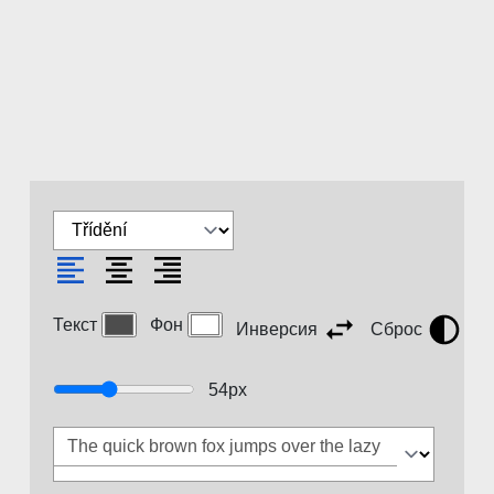
Текст
Фон
Инверсия
Сброс
54
px