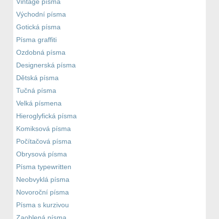
Vintage písma
Východní písma
Gotická písma
Písma graffiti
Ozdobná písma
Designerská písma
Dětská písma
Tučná písma
Velká písmena
Hieroglyfická písma
Komiksová písma
Počítačová písma
Obrysová písma
Písma typewritten
Neobvyklá písma
Novoroční písma
Písma s kurzivou
Zaoblená písma