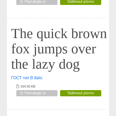
Pamatujte si
Stáhnout písmo
The quick brown
fox jumps over
the lazy dog
ГОСТ тип В Italic
164.50 KB
Pamatujte si
Stáhnout písmo