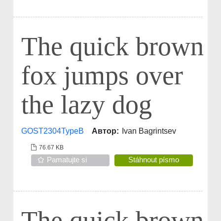
The quick brown
fox jumps over
the lazy dog
GOST2304TypeB
Автор:
Ivan Bagrintsev
76.67 KB
Pamatujte si
Stáhnout písmo
The quick brown