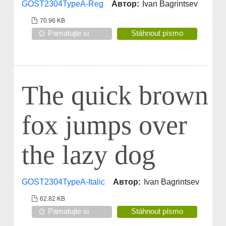
GOST2304TypeA-Reg
Автор:
Ivan Bagrintsev
70.96 KB
Pamatujte si
Stáhnout písmo
The quick brown
fox jumps over
the lazy dog
GOST2304TypeA-Italic
Автор:
Ivan Bagrintsev
62.82 KB
Pamatujte si
Stáhnout písmo