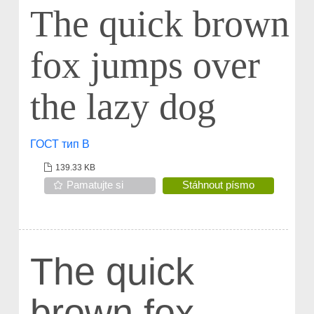
The quick brown
fox jumps over
the lazy dog
ГОСТ тип В
139.33 KB
Pamatujte si
Stáhnout písmo
The quick
brown fox