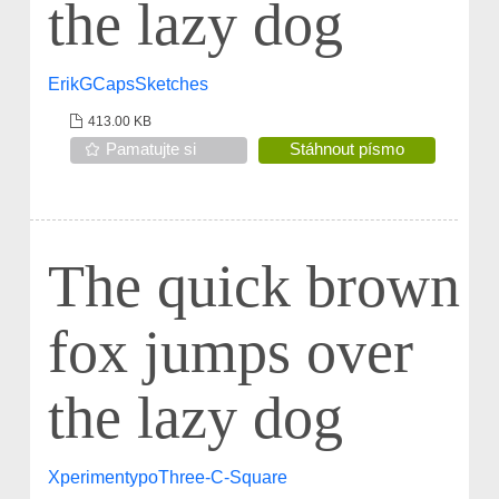
the lazy dog
ErikGCapsSketches
413.00 KB
Pamatujte si
Stáhnout písmo
The quick brown
fox jumps over
the lazy dog
XperimentypoThree-C-Square