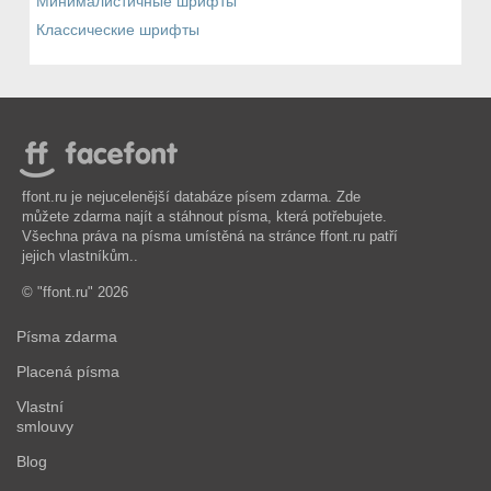
Минималистичные шрифты
Классические шрифты
ffont.ru je nejucelenější databáze písem zdarma. Zde
můžete zdarma najít a stáhnout písma, která potřebujete.
Všechna práva na písma umístěná na stránce ffont.ru patří
jejich vlastníkům..
© "ffont.ru" 2026
Písma zdarma
Placená písma
Vlastní
smlouvy
Blog