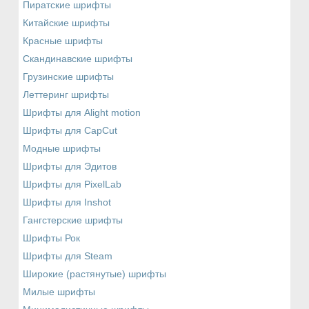
Пиратские шрифты
Китайские шрифты
Красные шрифты
Скандинавские шрифты
Грузинские шрифты
Леттеринг шрифты
Шрифты для Alight motion
Шрифты для CapCut
Модные шрифты
Шрифты для Эдитов
Шрифты для PixelLab
Шрифты для Inshot
Гангстерские шрифты
Шрифты Рок
Шрифты для Steam
Широкие (растянутые) шрифты
Милые шрифты