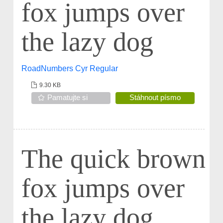
fox jumps over
the lazy dog
RoadNumbers Cyr Regular
9.30 KB
Pamatujte si
Stáhnout písmo
The quick brown
fox jumps over
the lazy dog