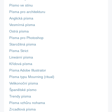
Písmo ve stínu
Písma pro architekturu
Anglická písma
Vesmírná písma
Ostrá písma
Písma pro Photoshop
Starožitná písma
Písma Strict
Lineární písma
Křídová písma
Písma Adobe Illustrator
Písma typu Mourning (ritual)
Velikonoční písma
Španělské písmo
Trendy písma
Písma vzhůru nohama
Zrcadlová písma