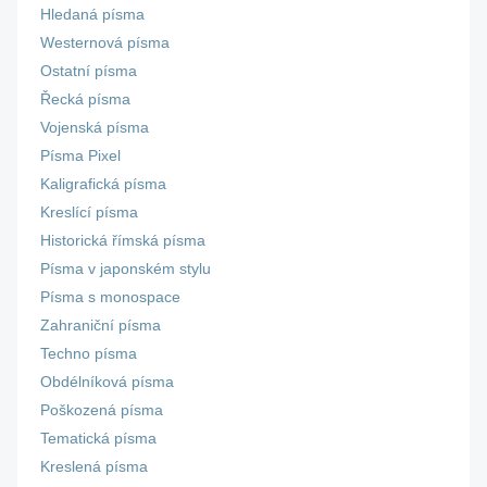
Hledaná písma
Westernová písma
Ostatní písma
Řecká písma
Vojenská písma
Písma Pixel
Kaligrafická písma
Kreslící písma
Historická římská písma
Písma v japonském stylu
Písma s monospace
Zahraniční písma
Techno písma
Obdélníková písma
Poškozená písma
Tematická písma
Kreslená písma