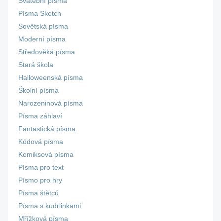
Svatební písma
Písma Sketch
Sovětská písma
Moderní písma
Středověká písma
Stará škola
Halloweenská písma
Školní písma
Narozeninová písma
Písma záhlaví
Fantastická písma
Kódová písma
Komiksová písma
Písma pro text
Písmo pro hry
Písma štětců
Písma s kudrlinkami
Mřížková písma