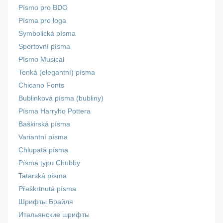
Písmo pro BDO
Písma pro loga
Symbolická písma
Sportovní písma
Písmo Musical
Tenká (elegantní) písma
Chicano Fonts
Bublinková písma (bubliny)
Písma Harryho Pottera
Baškirská písma
Variantní písma
Chlupatá písma
Písma typu Chubby
Tatarská písma
Přeškrtnutá písma
Шрифты Брайля
Итальянские шрифты