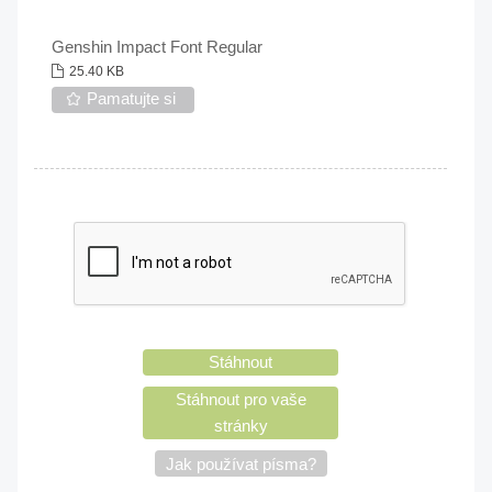
Genshin Impact Font Regular
25.40 KB
Pamatujte si
Stáhnout
Stáhnout pro vaše
stránky
Jak používat písma?