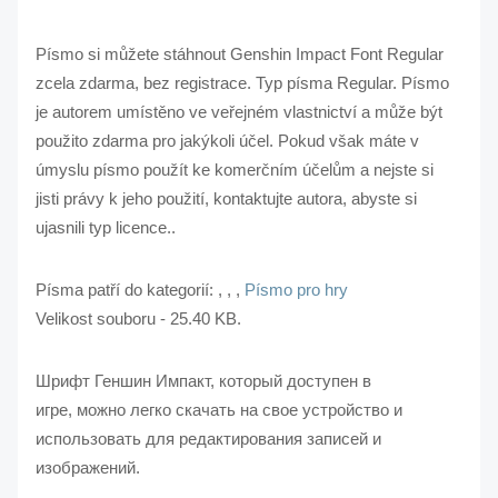
Písmo si můžete stáhnout Genshin Impact Font Regular
zcela zdarma, bez registrace. Typ písma Regular. Písmo
je autorem umístěno ve veřejném vlastnictví a může být
použito zdarma pro jakýkoli účel. Pokud však máte v
úmyslu písmo použít ke komerčním účelům a nejste si
jisti právy k jeho použití, kontaktujte autora, abyste si
ujasnili typ licence..
Písma patří do kategorií:
,
,
,
Písmo pro hry
Velikost souboru - 25.40 KB.
Шрифт Геншин Импакт, который доступен в
игре, можно легко скачать на свое устройство и
использовать для редактирования записей и
изображений.