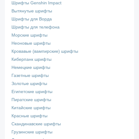
Шрифты Genshin Impact
Вытянутые шрифты
Шрифты для Ворда
Шрифты для телефона
Морские шрифты
Неоновые шрифты
Кровавые (вампирские) шрифты
Киберпанк шрифты
Немецкие шрифты
Газетные шрифты
Золотые шрифты
Египетские шрифты
Пиратские шрифты
Китайские шрифты
Красные шрифты
Скандинавские шрифты
Грузинские шрифты