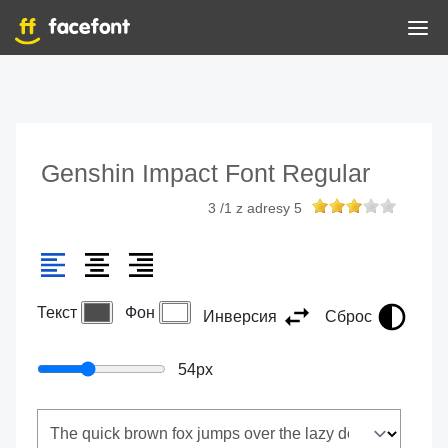
Genshin Impact Font Regular
3
/
1
z adresy
5
Текст
Фон
Инверсия
Сброс
54
px