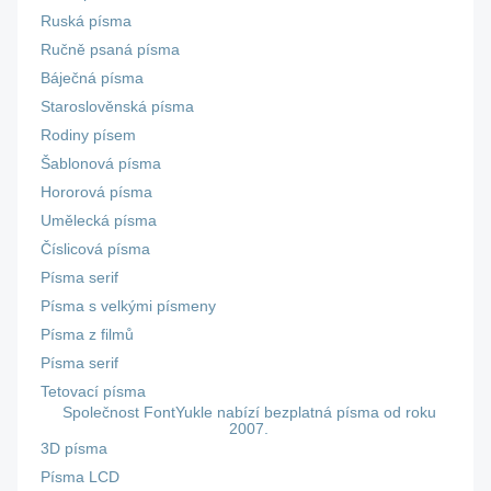
Ruská písma
Ručně psaná písma
Báječná písma
Staroslověnská písma
Rodiny písem
Šablonová písma
Hororová písma
Umělecká písma
Číslicová písma
Písma serif
Písma s velkými písmeny
Písma z filmů
Písma serif
Tetovací písma
Společnost FontYukle nabízí bezplatná písma od roku
2007.
3D písma
Písma LCD