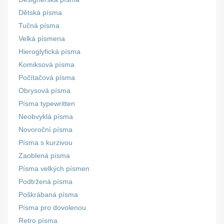
Dětská písma
Tučná písma
Velká písmena
Hieroglyfická písma
Komiksová písma
Počítačová písma
Obrysová písma
Písma typewritten
Neobvyklá písma
Novoroční písma
Písma s kurzivou
Zaoblená písma
Písma velkých písmen
Podtržená písma
Poškrábaná písma
Písma pro dovolenou
Retro písma