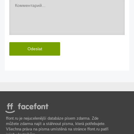
Odeslat
ffont.ru je nejucelenější databáze písem zdarma. Zde
můžete zdarma najít a stáhnout písma, která potřebujete.
Všechna práva na písma umístěná na stránce ffont.ru patří