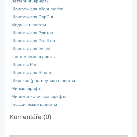
Леттеринг шрифты
Шрифты для Alight motion
Шрифты для CapCut
Модные шрифты
Шрифты для Эдитов
Шрифты для PixelLab
Шрифты для Inshot
Гангстерские шрифты
Шрифты Рок
Шрифты для Steam
Широкие (растянутые) шрифты
Милые шрифты
Минималистичные шрифты
Классические шрифты
Komentáře (
0
)