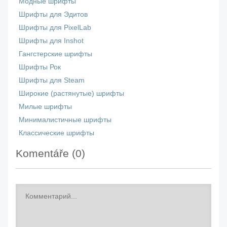
Модные шрифты
Шрифты для Эдитов
Шрифты для PixelLab
Шрифты для Inshot
Гангстерские шрифты
Шрифты Рок
Шрифты для Steam
Широкие (растянутые) шрифты
Милые шрифты
Минималистичные шрифты
Классические шрифты
Komentáře (
0
)