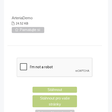
ArteriaDemo
24.52 KB
Pamatujte si
Stáhnout
Stáhnout pro vaše
stránky