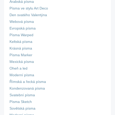
Arabská písma
Písma ve stylu Art Deco
Den svatého Valentýna
Webová písma
Evropská písma
Písma Warped
Keltská písma
Krásná písma
Písma Marker
Mexická písma
Oheň a led
Moderní písma
Římská a řecká písma
Kondenzovaná písma
Svatební písma
Písma Sketch
Sovětská písma