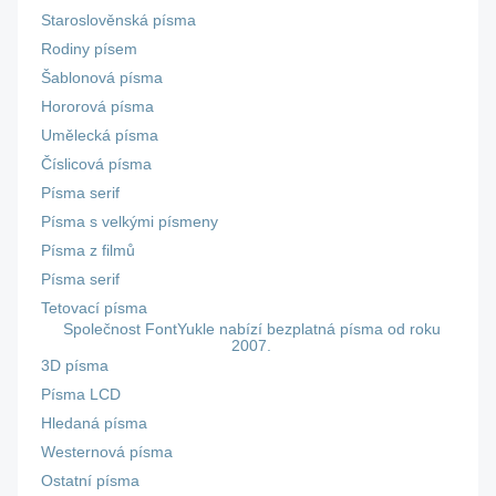
Staroslověnská písma
Rodiny písem
Šablonová písma
Hororová písma
Umělecká písma
Číslicová písma
Písma serif
Písma s velkými písmeny
Písma z filmů
Písma serif
Tetovací písma
Společnost FontYukle nabízí bezplatná písma od roku
2007.
3D písma
Písma LCD
Hledaná písma
Westernová písma
Ostatní písma