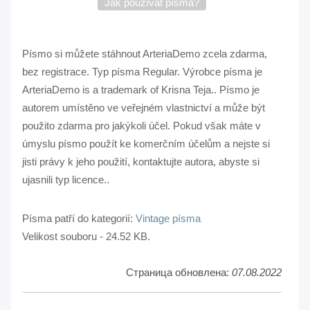
Jak používat písma?
Písmo si můžete stáhnout ArteriaDemo zcela zdarma,
bez registrace. Typ písma Regular. Výrobce písma je
ArteriaDemo is a trademark of Krisna Teja.. Písmo je
autorem umístěno ve veřejném vlastnictví a může být
použito zdarma pro jakýkoli účel. Pokud však máte v
úmyslu písmo použít ke komerčním účelům a nejste si
jisti právy k jeho použití, kontaktujte autora, abyste si
ujasnili typ licence..
Písma patří do kategorií:
Vintage písma
Velikost souboru - 24.52 KB.
Страница обновлена:
07.08.2022