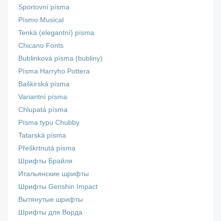
Sportovní písma
Písmo Musical
Tenká (elegantní) písma
Chicano Fonts
Bublinková písma (bubliny)
Písma Harryho Pottera
Baškirská písma
Variantní písma
Chlupatá písma
Písma typu Chubby
Tatarská písma
Přeškrtnutá písma
Шрифты Брайля
Итальянские шрифты
Шрифты Genshin Impact
Вытянутые шрифты
Шрифты для Ворда