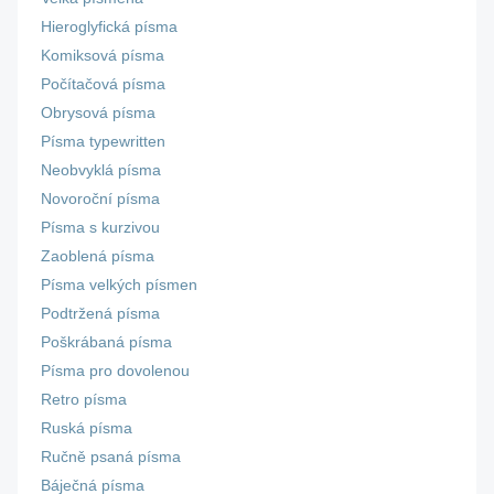
Hieroglyfická písma
Komiksová písma
Počítačová písma
Obrysová písma
Písma typewritten
Neobvyklá písma
Novoroční písma
Písma s kurzivou
Zaoblená písma
Písma velkých písmen
Podtržená písma
Poškrábaná písma
Písma pro dovolenou
Retro písma
Ruská písma
Ručně psaná písma
Báječná písma