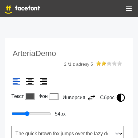
ArteriaDemo
2
/
1
z adresy
5
Текст
Фон
Инверсия
Сброс
54
px