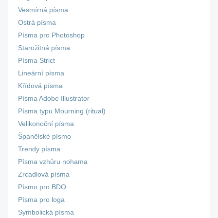
Vesmírná písma
Ostrá písma
Písma pro Photoshop
Starožitná písma
Písma Strict
Lineární písma
Křídová písma
Písma Adobe Illustrator
Písma typu Mourning (ritual)
Velikonoční písma
Španělské písmo
Trendy písma
Písma vzhůru nohama
Zrcadlová písma
Písmo pro BDO
Písma pro loga
Symbolická písma