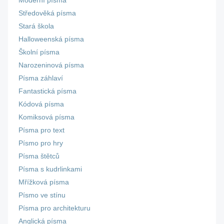
Moderní písma
Středověká písma
Stará škola
Halloweenská písma
Školní písma
Narozeninová písma
Písma záhlaví
Fantastická písma
Kódová písma
Komiksová písma
Písma pro text
Písmo pro hry
Písma štětců
Písma s kudrlinkami
Mřížková písma
Písmo ve stínu
Písma pro architekturu
Anglická písma