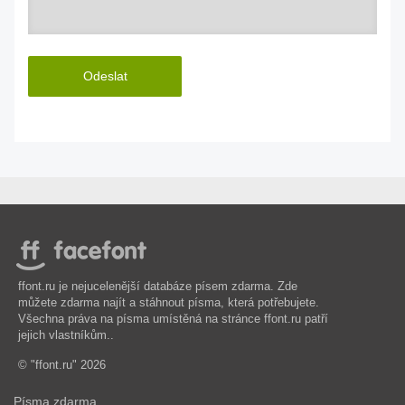
Odeslat
ffont.ru je nejucelenější databáze písem zdarma. Zde
můžete zdarma najít a stáhnout písma, která potřebujete.
Všechna práva na písma umístěná na stránce ffont.ru patří
jejich vlastníkům..
© "ffont.ru" 2026
Písma zdarma