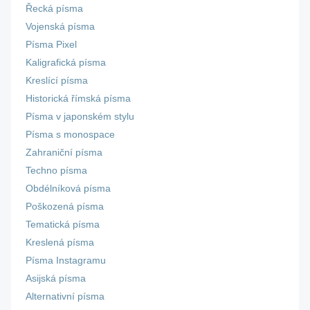
Řecká písma
Vojenská písma
Písma Pixel
Kaligrafická písma
Kreslící písma
Historická římská písma
Písma v japonském stylu
Písma s monospace
Zahraniční písma
Techno písma
Obdélníková písma
Poškozená písma
Tematická písma
Kreslená písma
Písma Instagramu
Asijská písma
Alternativní písma