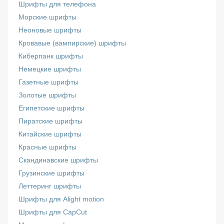
Шрифты для телефона
Морские шрифты
Неоновые шрифты
Кровавые (вампирские) шрифты
Киберпанк шрифты
Немецкие шрифты
Газетные шрифты
Золотые шрифты
Египетские шрифты
Пиратские шрифты
Китайские шрифты
Красные шрифты
Скандинавские шрифты
Грузинские шрифты
Леттеринг шрифты
Шрифты для Alight motion
Шрифты для CapCut