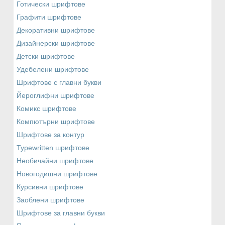
Готически шрифтове
Графити шрифтове
Декоративни шрифтове
Дизайнерски шрифтове
Детски шрифтове
Удебелени шрифтове
Шрифтове с главни букви
Йероглифни шрифтове
Комикс шрифтове
Компютърни шрифтове
Шрифтове за контур
Typewritten шрифтове
Необичайни шрифтове
Новогодишни шрифтове
Курсивни шрифтове
Заоблени шрифтове
Шрифтове за главни букви