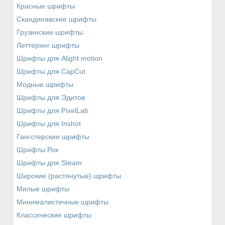
Красные шрифты
Скандинавские шрифты
Грузинские шрифты
Леттеринг шрифты
Шрифты для Alight motion
Шрифты для CapCut
Модные шрифты
Шрифты для Эдитов
Шрифты для PixelLab
Шрифты для Inshot
Гангстерские шрифты
Шрифты Рок
Шрифты для Steam
Широкие (растянутые) шрифты
Милые шрифты
Минималистичные шрифты
Классические шрифты