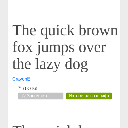
The quick brown
fox jumps over
the lazy dog
CrayonE
71.07 KB
Запомнете
Изтегляне на шрифт