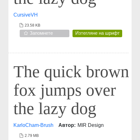
CursiveVH
23.58 KB
Запомнете
Изтегляне на шрифт
The quick brown
fox jumps over
the lazy dog
KarloCham-Brush
Автор:
MIR Design
2.79 MB