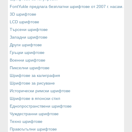
FontYukle предлага безплатни шрифтове от 2007 г. насам.
3D шрифтове
LCD шрифтове
Търсени шрифтове
Западни шрифтове
Други шрифтове
Гръцки шрифтове
Военни шрифтове
Пикселни шрифтове
Шрифтове за калиграфия
Шрифтове за рисуване
Исторически римски шрифтове
Шрифтове в японски стил
Еднопространствени шрифтове
Чуждестранни шрифтове
Техно шрифтове
Правоъгълни шрифтове