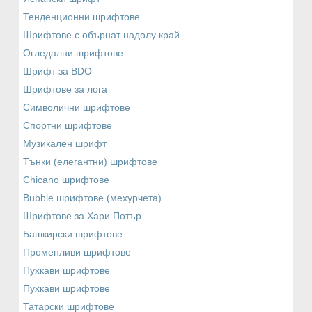
Тенденционни шрифтове
Шрифтове с обърнат надолу край
Огледални шрифтове
Шрифт за BDO
Шрифтове за лога
Символични шрифтове
Спортни шрифтове
Музикален шрифт
Тънки (елегантни) шрифтове
Chicano шрифтове
Bubble шрифтове (мехурчета)
Шрифтове за Хари Потър
Башкирски шрифтове
Променливи шрифтове
Пухкави шрифтове
Пухкави шрифтове
Татарски шрифтове