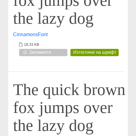
fox jumps over
the lazy dog
CinnamonsFont
18.33 KB
Запомнете
Изтегляне на шрифт
The quick brown
fox jumps over
the lazy dog