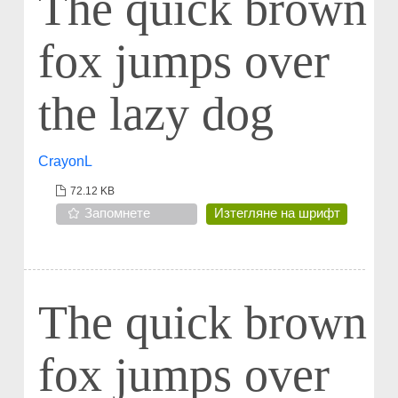
The quick brown
fox jumps over
the lazy dog
CrayonL
72.12 KB
Запомнете
Изтегляне на шрифт
The quick brown
fox jumps over