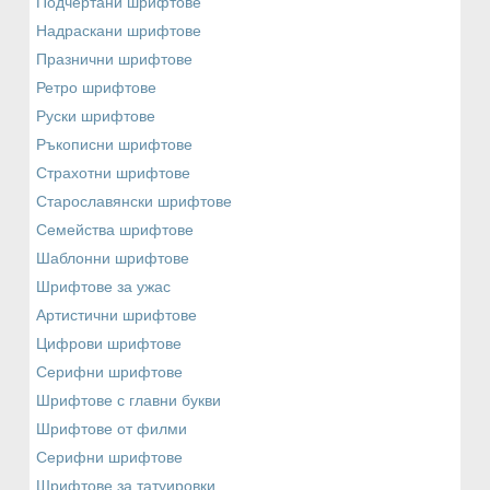
Подчертани шрифтове
Надраскани шрифтове
Празнични шрифтове
Ретро шрифтове
Руски шрифтове
Ръкописни шрифтове
Страхотни шрифтове
Старославянски шрифтове
Семейства шрифтове
Шаблонни шрифтове
Шрифтове за ужас
Артистични шрифтове
Цифрови шрифтове
Серифни шрифтове
Шрифтове с главни букви
Шрифтове от филми
Серифни шрифтове
Шрифтове за татуировки