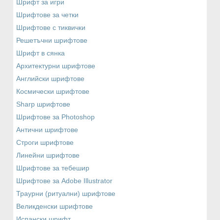
Шрифт за игри
Шрифтове за четки
Шрифтове с тиквички
Решетъчни шрифтове
Шрифт в сянка
Архитектурни шрифтове
Английски шрифтове
Космически шрифтове
Sharp шрифтове
Шрифтове за Photoshop
Антични шрифтове
Строги шрифтове
Линейни шрифтове
Шрифтове за тебешир
Шрифтове за Adobe Illustrator
Траурни (ритуални) шрифтове
Великденски шрифтове
Испански шрифт