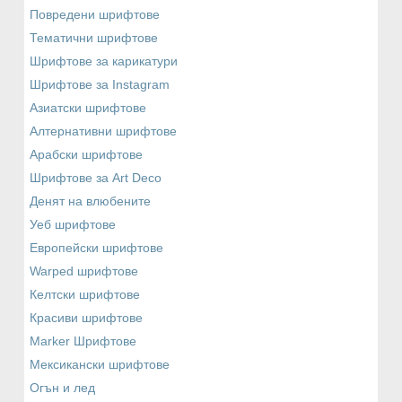
Повредени шрифтове
Тематични шрифтове
Шрифтове за карикатури
Шрифтове за Instagram
Азиатски шрифтове
Алтернативни шрифтове
Арабски шрифтове
Шрифтове за Art Deco
Денят на влюбените
Уеб шрифтове
Европейски шрифтове
Warped шрифтове
Келтски шрифтове
Красиви шрифтове
Marker Шрифтове
Мексикански шрифтове
Огън и лед