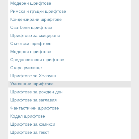
Модерни шрифтове
Римски и гръцки шрифтове
Кондензирани шрифтове
Сватбени шрифтове
Шрифтове за скициране
Съветски шрифтове
Модерни шрифтове
Средновековни шрифтове
Старо училище
Шрифтове за Хелоуин
Училищни шрифтове
Шрифтове за рожден ден
Шрифтове за заглавия
Фантастични шрифтове
Кодал шрифтове
Шрифтове за комикси
Шрифтове за текст