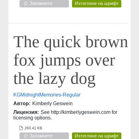
Запомнете
Изтегляне на шрифт
The quick brown
fox jumps over
the lazy dog
KGMidnightMemories-Regular
Автор:
Kimberly Geswein
Лицензия:
See http://kimberlygeswein.com for
licensing options.
260.41 KB
Запомнете
Изтегляне на шрифт