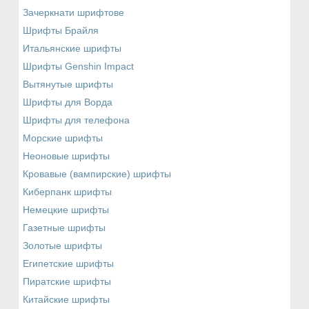
Зачеркнати шрифтове
Шрифты Брайля
Итальянские шрифты
Шрифты Genshin Impact
Вытянутые шрифты
Шрифты для Ворда
Шрифты для телефона
Морские шрифты
Неоновые шрифты
Кровавые (вампирские) шрифты
Киберпанк шрифты
Немецкие шрифты
Газетные шрифты
Золотые шрифты
Египетские шрифты
Пиратские шрифты
Китайские шрифты