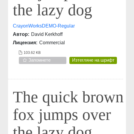
the lazy dog
CrayonWorksDEMO-Regular
Автор:
David Kerkhoff
Лицензия:
Commercial
103.62 KB
Запомнете
Изтегляне на шрифт
The quick brown
fox jumps over
the lazy dog