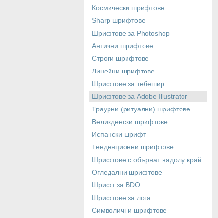
Космически шрифтове
Sharp шрифтове
Шрифтове за Photoshop
Антични шрифтове
Строги шрифтове
Линейни шрифтове
Шрифтове за тебешир
Шрифтове за Adobe Illustrator
Траурни (ритуални) шрифтове
Великденски шрифтове
Испански шрифт
Тенденционни шрифтове
Шрифтове с обърнат надолу край
Огледални шрифтове
Шрифт за BDO
Шрифтове за лога
Символични шрифтове