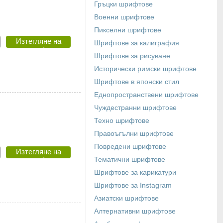
Гръцки шрифтове
Военни шрифтове
Пикселни шрифтове
Изтегляне на
Шрифтове за калиграфия
шрифт
Шрифтове за рисуване
Исторически римски шрифтове
Шрифтове в японски стил
Еднопространствени шрифтове
Чуждестранни шрифтове
Техно шрифтове
Правоъгълни шрифтове
Повредени шрифтове
Изтегляне на
шрифт
Тематични шрифтове
Шрифтове за карикатури
Шрифтове за Instagram
Азиатски шрифтове
Алтернативни шрифтове