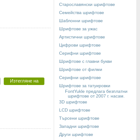
шрифт
Старославянски шрифтове
Семейства шрифтове
Шаблонни шрифтове
Шрифтове за ужас
Артистични шрифтове
Цифрови шрифтове
Серифни шрифтове
Шрифтове с главни букви
Шрифтове от филми
Серифни шрифтове
Изтегляне на
шрифт
Шрифтове за татуировки
FontYukle предлага безплатни
шрифтове от 2007 г. насам.
3D шрифтове
LCD шрифтове
Търсени шрифтове
Западни шрифтове
Други шрифтове