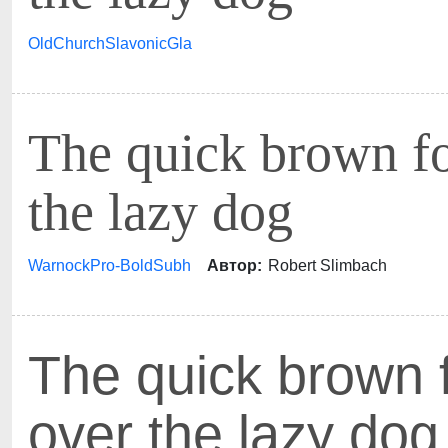
OldChurchSlavonicGla
The quick brown f
the lazy dog
WarnockPro-BoldSubh
Автор:
Robert Slimbach
The quick brown 
over the lazy dog