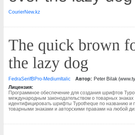
CourierNew.kz
The quick brown f
the lazy dog
FedraSerifBPro-MediumItalic
Автор:
Peter Bilak (www.
Лицензия:
Программное обеспечение для создания шрифтов Typ
международным законодательством о товарных знаках 
идентифицировать шрифты Typotheque по названию и по
товарными знаками и авторскими правами на любой ди