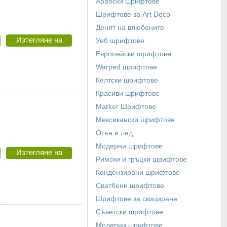
Арабски шрифтове
Шрифтове за Art Deco
Денят на влюбените
Изтегляне на
Уеб шрифтове
шрифт
Европейски шрифтове
Warped шрифтове
Келтски шрифтове
Красиви шрифтове
Marker Шрифтове
Мексикански шрифтове
Огън и лед
Модерни шрифтове
Изтегляне на
Римски и гръцки шрифтове
шрифт
Кондензирани шрифтове
Сватбени шрифтове
Шрифтове за скициране
Съветски шрифтове
Модерни шрифтове