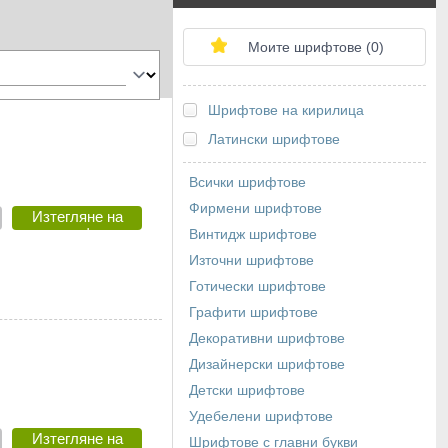
Моите шрифтове (
0
)
Шрифтове на кирилица
Латински шрифтове
Всички шрифтове
Фирмени шрифтове
Изтегляне на
шрифт
Винтидж шрифтове
Източни шрифтове
Готически шрифтове
Графити шрифтове
Декоративни шрифтове
Дизайнерски шрифтове
Детски шрифтове
Удебелени шрифтове
Изтегляне на
Шрифтове с главни букви