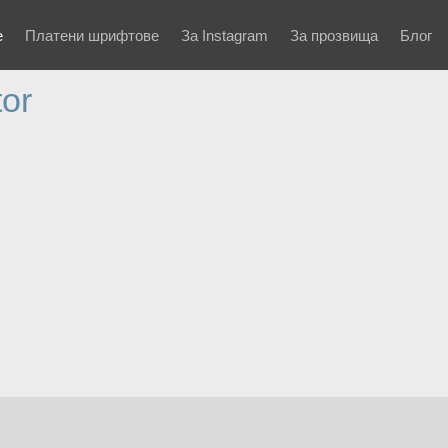
е
Платени шрифтове
За Instagram
За прозвища
Блог
or