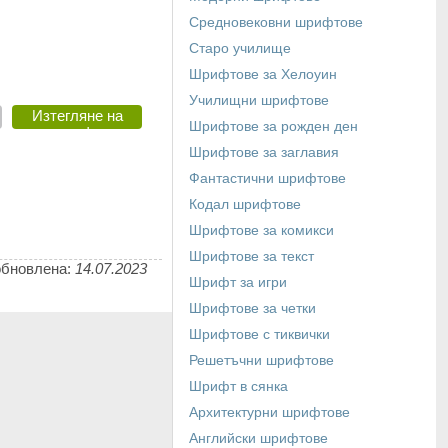
Средновековни шрифтове
Старо училище
Шрифтове за Хелоуин
Училищни шрифтове
Изтегляне на
Шрифтове за рожден ден
шрифт
Шрифтове за заглавия
Фантастични шрифтове
Кодал шрифтове
Шрифтове за комикси
Шрифтове за текст
обновлена:
14.07.2023
Шрифт за игри
Шрифтове за четки
Шрифтове с тиквички
Решетъчни шрифтове
Шрифт в сянка
Архитектурни шрифтове
Английски шрифтове