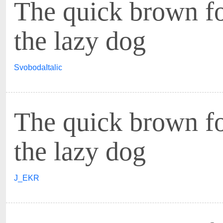
The quick brown f
the lazy dog
SvobodaItalic
The quick brown f
the lazy dog
J_EKR