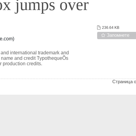
ox jumps over
236.64 KB
Запомнете
ue.com)
and international trademark and
 by name and credit TypothequeÕs
 production credits.
Страница 