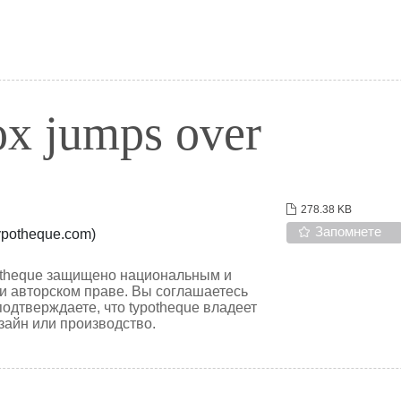
ox jumps over
278.38 KB
Запомнете
typotheque.com)
otheque защищено национальным и
и авторском праве. Вы соглашаетесь
дтверждаете, что typotheque владеет
зайн или производство.