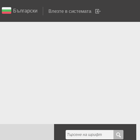
Български
Влезте в системата