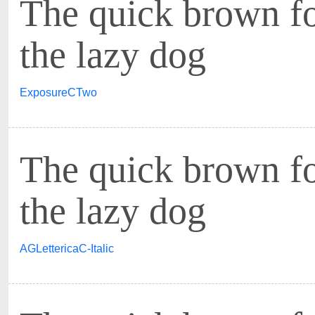
The quick brown f
the lazy dog
ExposureCTwo
The quick brown f
the lazy dog
AGLettericaC-Italic