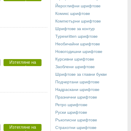
шрифт
Йероглифни шрифтове
Комикс шрифтове
Компютърни шрифтове
Шрифтове за контур
Typewritten шрифтове
Необичайни шрифтове
Новогодишни шрифтове
Курсивни шрифтове
Изтегляне на
шрифт
Заоблени шрифтове
Шрифтове за главни букви
Подчертани шрифтове
Надраскани шрифтове
Празнични шрифтове
Ретро шрифтове
Руски шрифтове
Ръкописни шрифтове
Изтегляне на
Страхотни шрифтове