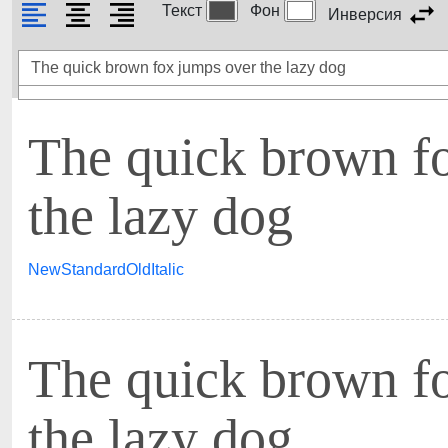
Текст
Фон
Инверсия
The quick brown f
the lazy dog
NewStandardOldItalic
The quick brown f
the lazy dog