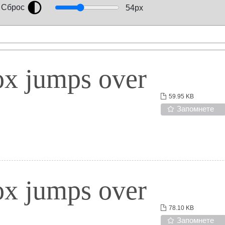
Сброс
54
px
ox jumps over
59.95 KB
Запомнете
ox jumps over
78.10 KB
Запомнете