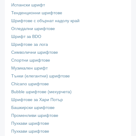
Испански шрифт
Тенденционни шрифтове
Шрифтове с обърнат надолу край
Огледални шрифтове
Шрифт за BDO
Шрифтове за лога
Символични шрифтове
Спортни шрифтове
Музикален шрифт
Тънки (елегантни) шрифтове
Chicano шрифтове
Bubble шрифтове (мехурчета)
Шрифтове за Хари Потър
Башкирски шрифтове
Променливи шрифтове
Пухкави шрифтове
Пухкави шрифтове