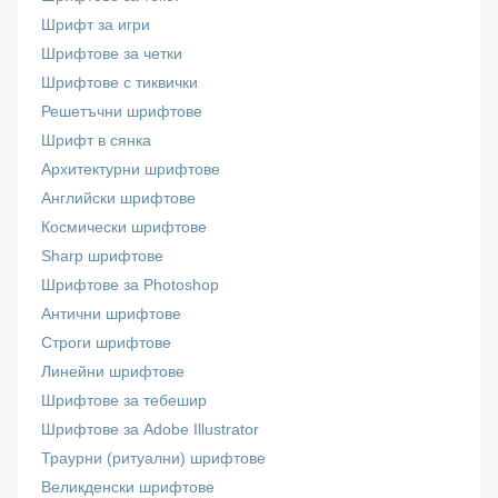
Шрифт за игри
Шрифтове за четки
Шрифтове с тиквички
Решетъчни шрифтове
Шрифт в сянка
Архитектурни шрифтове
Английски шрифтове
Космически шрифтове
Sharp шрифтове
Шрифтове за Photoshop
Антични шрифтове
Строги шрифтове
Линейни шрифтове
Шрифтове за тебешир
Шрифтове за Adobe Illustrator
Траурни (ритуални) шрифтове
Великденски шрифтове