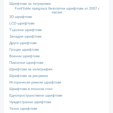
Шрифтове за татуировки
FontYukle предлага безплатни шрифтове от 2007 г.
насам.
3D шрифтове
LCD шрифтове
Търсени шрифтове
Западни шрифтове
Други шрифтове
Гръцки шрифтове
Военни шрифтове
Пикселни шрифтове
Шрифтове за калиграфия
Шрифтове за рисуване
Исторически римски шрифтове
Шрифтове в японски стил
Еднопространствени шрифтове
Чуждестранни шрифтове
Техно шрифтове