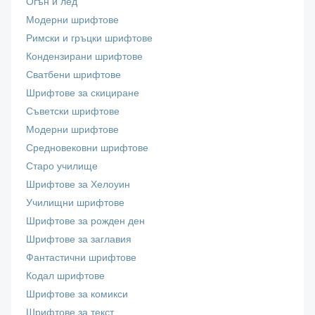
Огън и лед
Модерни шрифтове
Римски и гръцки шрифтове
Кондензирани шрифтове
Сватбени шрифтове
Шрифтове за скициране
Съветски шрифтове
Модерни шрифтове
Средновековни шрифтове
Старо училище
Шрифтове за Хелоуин
Училищни шрифтове
Шрифтове за рожден ден
Шрифтове за заглавия
Фантастични шрифтове
Кодал шрифтове
Шрифтове за комикси
Шрифтове за текст