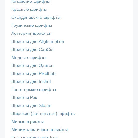
Китайские шрифты
Красные шрифты
Скандинавские шрифты
Грузинские шрифты
Леттеринг шрифты
Шрифты для Alight motion
Шрифты для CapCut
Модные шрифты
Шрифты для Эдитов
Шрифты для PixelLab
Шрифты для Inshot
Гангстерские шрифты
Шрифты Рок
Шрифты для Steam
Широкие (растянутые) шрифты
Милые шрифты
Минималистичные шрифты
Классические шрифты