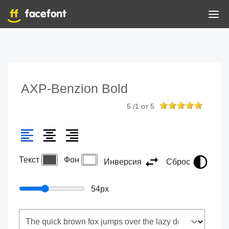
AXP-Benzion Bold
5
/
1
от
5
Текст
Фон
Инверсия
Сброс
54
px