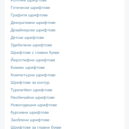
Източни шрифтове
Готически шрифтове
Графити шрифтове
Декоративни шрифтове
Дизайнерски шрифтове
Детски шрифтове
Удебелени шрифтове
Шрифтове с главни букви
Йероглифни шрифтове
Комикс шрифтове
Компютърни шрифтове
Шрифтове за контур
Typewritten шрифтове
Необичайни шрифтове
Новогодишни шрифтове
Курсивни шрифтове
Заоблени шрифтове
Шрифтове за главни букви