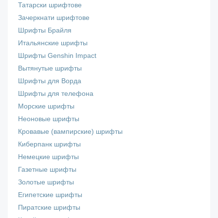
Татарски шрифтове
Зачеркнати шрифтове
Шрифты Брайля
Итальянские шрифты
Шрифты Genshin Impact
Вытянутые шрифты
Шрифты для Ворда
Шрифты для телефона
Морские шрифты
Неоновые шрифты
Кровавые (вампирские) шрифты
Киберпанк шрифты
Немецкие шрифты
Газетные шрифты
Золотые шрифты
Египетские шрифты
Пиратские шрифты