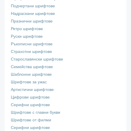
Подчертани шрифтове
Надраскани шрифтове
Празнични шрифтове
Ретро шрифтове
Руски шрифтове
Ръкописни шрифтове
Страхотни шрифтове
Старославянски шрифтове
Семейства шрифтове
Шаблонни шрифтове
Шрифтове за ужас
Артистични шрифтове
Цифрови шрифтове
Серифни шрифтове
Шрифтове с главни букви
Шрифтове от филми
Серифни шрифтове