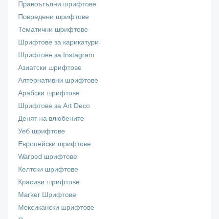
Правоъгълни шрифтове
Повредени шрифтове
Тематични шрифтове
Шрифтове за карикатури
Шрифтове за Instagram
Азиатски шрифтове
Алтернативни шрифтове
Арабски шрифтове
Шрифтове за Art Deco
Денят на влюбените
Уеб шрифтове
Европейски шрифтове
Warped шрифтове
Келтски шрифтове
Красиви шрифтове
Marker Шрифтове
Мексикански шрифтове