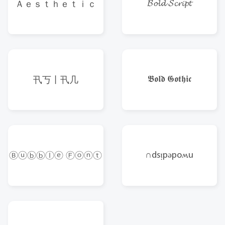
𝓑𝓸𝓵𝓭 𝓢𝓬𝓻𝓲𝓹𝓽
Ａｅｓｔｈｅｔｉｃ
𝕭𝖔𝖑𝖉 𝕲𝖔𝖙𝖍𝖎𝖈
卂丂丨卂几
∩dsᴉpǝpoʍu
Ⓑⓤⓑⓑⓛⓔ Ⓕⓞⓝⓣ