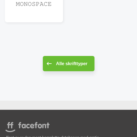
𝙼𝙾𝙽𝙾𝚂𝙿𝙰𝙲𝙴
Alle skrifttyper