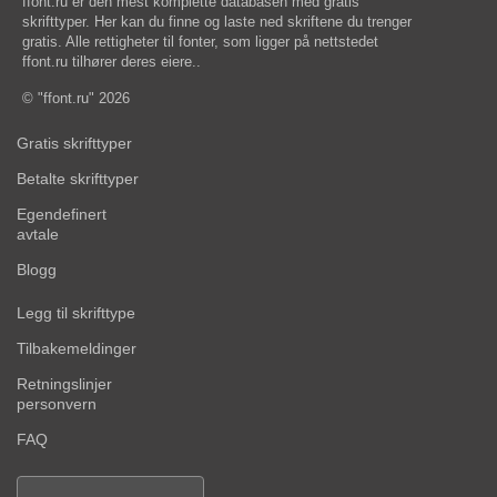
ffont.ru er den mest komplette databasen med gratis
skrifttyper. Her kan du finne og laste ned skriftene du trenger
gratis. Alle rettigheter til fonter, som ligger på nettstedet
ffont.ru tilhører deres eiere..
© "ffont.ru" 2026
Gratis skrifttyper
Betalte skrifttyper
Egendefinert
avtale
Blogg
Legg til skrifttype
Tilbakemeldinger
Retningslinjer
personvern
FAQ