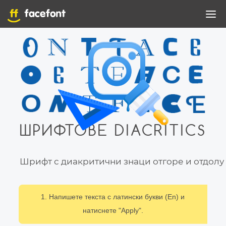
ШРИФТОВЕ DIACRITICS
Шрифт с диакритични знаци отгоре и отдолу
1. Напишете текста с латински букви (En) и
натиснете "Apply".