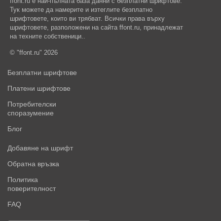
ffont.ru е най-пълната база данни с безплатни шрифтове.
Тук можете да намерите и изтеглите безплатно
шрифтовете, които ви трябват. Всички права върху
шрифтовете, разположени на сайта ffont.ru, принадлежат
на техните собственици..
© "ffont.ru" 2026
Безплатни шрифтове
Платени шрифтове
Потребителски
споразумение
Блог
Добавяне на шрифт
Обратна връзка
Политика
поверителност
FAQ