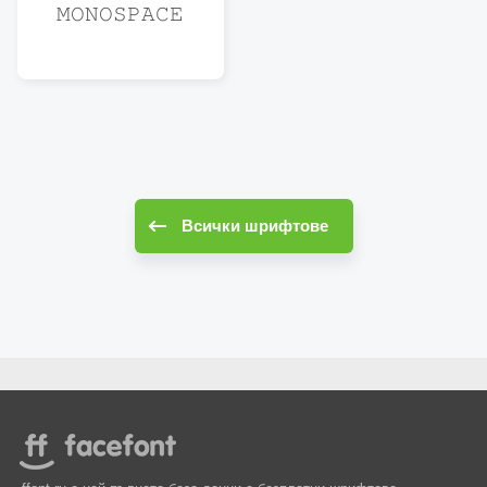
𝙼𝙾𝙽𝙾𝚂𝙿𝙰𝙲𝙴
Всички шрифтове