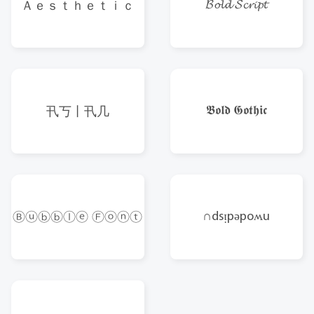
𝓑𝓸𝓵𝓭 𝓢𝓬𝓻𝓲𝓹𝓽
Ａｅｓｔｈｅｔｉｃ
𝕭𝖔𝖑𝖉 𝕲𝖔𝖙𝖍𝖎𝖈
卂丂丨卂几
∩dsᴉpǝpoʍu
Ⓑⓤⓑⓑⓛⓔ Ⓕⓞⓝⓣ