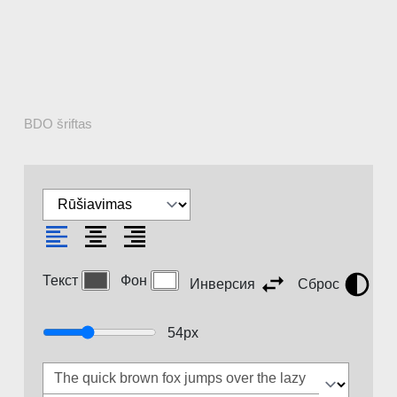
BDO šriftas
Текст
Фон
Инверсия
Сброс
54
px