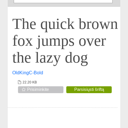
The quick brown
fox jumps over
the lazy dog
OldKingC-Bold
22.20 KB
Prisiminkite
Parsisiųsti šriftą