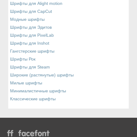
Шрифты для Alight motion
Шрифты для CapCut
Модные шрифты
Шрифты для Эдитов
Шрифты для PixelLab
Шрифты для Inshot
Гангстерские шрифты
Шрифты Рок
Шрифты для Steam
Широкие (растянутые) шрифты
Милые шрифты
Минималистичные шрифты
Классические шрифты