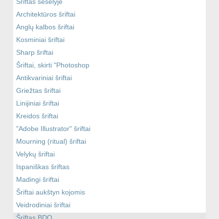
Šriftas šešėlyje
Architektūros šriftai
Anglų kalbos šriftai
Kosminiai šriftai
Sharp šriftai
Šriftai, skirti "Photoshop
Antikvariniai šriftai
Griežtas šriftai
Linijiniai šriftai
Kreidos šriftai
"Adobe Illustrator" šriftai
Mourning (ritual) šriftai
Velykų šriftai
Ispaniškas šriftas
Madingi šriftai
Šriftai aukštyn kojomis
Veidrodiniai šriftai
Šriftas BDO